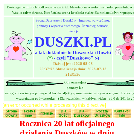
Dostrzeganie bliźnich i odkrywanie wartości. Materiały na wesoło i na bardzo poważnie, o n
Was i o całym świecie. Nieoficjalna strona
katolicka
(także dla niekatolików i wątpiącyc
Strona Duszyczek i Duszków - Internetowa wspólnota
pomocy i wsparcia duchowego. Rozmowy, wartości,
intencje
DUSZKI.PL
a tak dokładnie to Duszyczki i Duszki
(*)
- czyli "Duszkowo" :-)
Dzisiaj jest: 2026-08-08
20:37:52 Aktualizacja dnia: 2026-07-15
21:31:56
Gdy oczekujesz
pomocy lub
sam(a) chcesz innym pomagać. Albo chciał(a)byś porozmawiać o czymś ważnym lub choćby
wczorajszym podwieczorku :-) Dla wszystkich, w każdym wieku - od 0 do 201 lat ;-
[an error occurred while processing this directive]
Strona
Teksty i
Dla
Dla
Poczta
Kontakt i
Intencje
główna
inne
Gości
Duszków
Duszków
Info
Rocznica 20 lat oficjalnego
działania Duszków w dniu