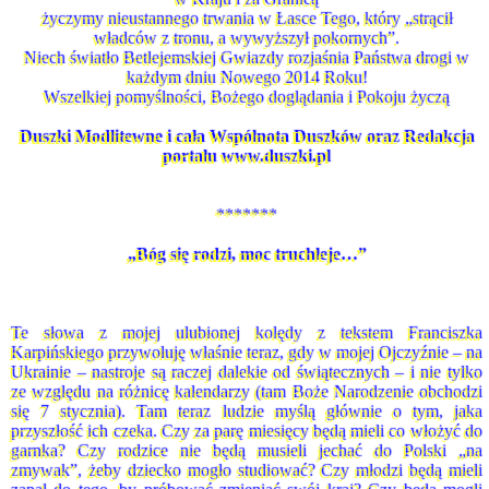
w Kraju i za Granicą
życzymy nieustannego trwania w Łasce Tego, który „strącił
władców z tronu, a wywyższył pokornych”.
Niech światło Betlejemskiej Gwiazdy rozjaśnia Państwa drogi w
każdym dniu Nowego 2014 Roku!
Wszelkiej pomyślności, Bożego doglądania i Pokoju życzą
Duszki Modlitewne i cała Wspólnota Duszków oraz Redakcja
portalu www.duszki.pl
*******
„Bóg się rodzi, moc truchleje…”
Te słowa z mojej ulubionej kolędy z tekstem Franciszka
Karpińskiego przywołuję właśnie teraz, gdy w mojej Ojczyźnie – na
Ukrainie – nastroje są raczej dalekie od świątecznych – i nie tylko
ze względu na różnicę kalendarzy (tam Boże Narodzenie obchodzi
się 7 stycznia). Tam teraz ludzie myślą głównie o tym, jaka
przyszłość ich czeka. Czy za parę miesięcy będą mieli co włożyć do
garnka? Czy rodzice nie będą musieli jechać do Polski „na
zmywak”, żeby dziecko mogło studiować? Czy młodzi będą mieli