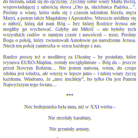
do Heroda, udali się do ojczyzny. Życzmy sobie wiary Matki Bożej,
wypowiadającej z ufnością słowa „Oto ja, służebnica Pańska…”.
Prośmy o wiarę, która stała się z czasem udziałem Józefa, męża
Maryi, a potem także Magdaleny i Apostołów. Wreszcie módlmy się
o miłość, którą dał nam Bóg – bez której Rodzice Jezusa nie
mogliby go wychować. Gdyby nie Miłość – nie byłoby tych
wszystkich cudów w tamtym czasie i nawróceń – teraz. Prośmy
Boga o pokój, który zwiastowali Aniołowie po narodzeniu Jezusa.
Niech ten pokój zamieszka w sercu każdego z nas.
Bardzo proszę też o modlitwę za Ukrainę – by postulaty, które
wysuwa EURO-Majdan, zostały uwzględnione – Bóg da – jeszcze
przed Nowym Rokiem… Nie jestem naiwna, wiem, do czego
zdolna jest władza, ale wierzę w lepsze jutro – i takiej wiary życzę
każdemu. Wiadomo, że „moc truchleje”, bo tylko On jest Panem
Najwyższym tego świata…
***
Noc betlejemska była inna, niż w XXI wieku -
Nie strzelały karabiny,
Nie grzmiały armaty,