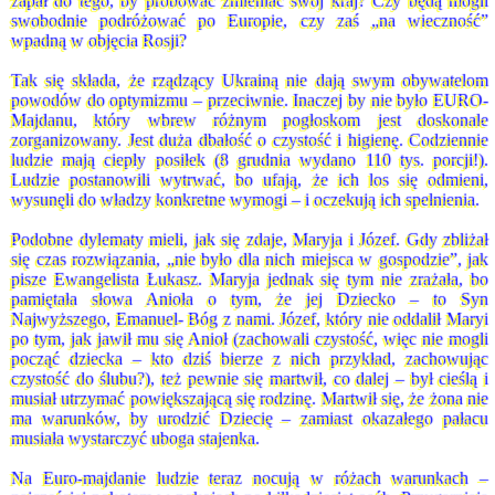
zapał do tego, by próbować zmieniać swój kraj? Czy będą mogli
swobodnie podróżować po Europie, czy zaś „na wieczność”
wpadną w objęcia Rosji?
Tak się składa, że rządzący Ukrainą nie dają swym obywatelom
powodów do optymizmu – przeciwnie. Inaczej by nie było EURO-
Majdanu, który wbrew różnym pogłoskom jest doskonale
zorganizowany. Jest duża dbałość o czystość i higienę. Codziennie
ludzie mają ciepły posiłek (8 grudnia wydano 110 tys. porcji!).
Ludzie postanowili wytrwać, bo ufają, że ich los się odmieni,
wysunęli do władzy konkretne wymogi – i oczekują ich spełnienia.
Podobne dylematy mieli, jak się zdaje, Maryja i Józef. Gdy zbliżał
się czas rozwiązania, „nie było dla nich miejsca w gospodzie”, jak
pisze Ewangelista Łukasz. Maryja jednak się tym nie zrażała, bo
pamiętała słowa Anioła o tym, że jej Dziecko – to Syn
Najwyższego, Emanuel- Bóg z nami. Józef, który nie oddalił Maryi
po tym, jak jawił mu się Anioł (zachowali czystość, więc nie mogli
począć dziecka – kto dziś bierze z nich przykład, zachowując
czystość do ślubu?), też pewnie się martwił, co dalej – był cieślą i
musiał utrzymać powiększającą się rodzinę. Martwił się, że żona nie
ma warunków, by urodzić Dziecię – zamiast okazałego pałacu
musiała wystarczyć uboga stajenka.
Na Euro-majdanie ludzie teraz nocują w różach warunkach –