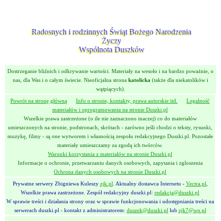
Radosnych i rodzinnych Świąt Bożego Narodzenia
Życzy
Wspólnota Duszków
Dostrzeganie bliźnich i odkrywanie wartości. Materiały na wesoło i na bardzo poważnie, o
nas, dla Was i o całym świecie. Nieoficjalna strona
katolicka
(także dla niekatolików i
wątpiących).
Powrót na stronę główną
Info o stronie, kontakty, prawa autorskie itd.
Legalność
materiałów i oprogramowania na stronie Duszki.pl
Wszelkie prawa zastrzeżone (o ile nie zaznaczono inaczej) co do materiałów
umieszczonych na stronie, podstronach, skrótach - zarówno jeśli chodzi o teksty, rysunki,
muzykę, filmy - są one wytworem i własnością zespołu redakcyjnego Duszki.pl. Pozostałe
materiały umieszczamy za zgodą ich twórców.
Warunki korzystania z materiałów na stronie Duszki.pl
Informacje o ochronie, przetwarzaniu danych osobowych, zapytania i zgloszenia
Ochrona danych osobowych na stronie Duszki.pl
Prywatne serwery Zbigniewa Kuleszy
zjk.pl
. Aktualny dostawca Internetu -
Vectra.pl
,
Wszelkie prawa zastrzeżone. Zespół redakcyjny duszki.pl:
redakcja@duszki.pl
W sprawie treści i działania strony oraz w sprawie funkcjonowania i udostępniania treści na
serwerach duszki.pl - kontakt z administratorem:
duszek@duszki.pl
lub
zjk7@wp.pl