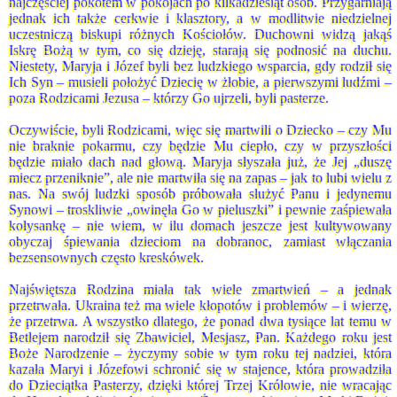
najczęściej pokotem w pokojach po kilkadziesiąt osób. Przygarniają
jednak ich także cerkwie i klasztory, a w modlitwie niedzielnej
uczestniczą biskupi różnych Kościołów. Duchowni widzą jakąś
Iskrę Bożą w tym, co się dzieję, starają się podnosić na duchu.
Niestety, Maryja i Józef byli bez ludzkiego wsparcia, gdy rodził się
Ich Syn – musieli położyć Dziecię w żłobie, a pierwszymi ludźmi –
poza Rodzicami Jezusa – którzy Go ujrzeli, byli pasterze.
Oczywiście, byli Rodzicami, więc się martwili o Dziecko – czy Mu
nie braknie pokarmu, czy będzie Mu ciepło, czy w przyszłości
będzie miało dach nad głową. Maryja słyszała już, że Jej „duszę
miecz przeniknie”, ale nie martwiła się na zapas – jak to lubi wielu z
nas. Na swój ludzki sposób próbowała służyć Panu i jedynemu
Synowi – troskliwie „owinęła Go w pieluszki” i pewnie zaśpiewała
kołysankę – nie wiem, w ilu domach jeszcze jest kultywowany
obyczaj śpiewania dzieciom na dobranoc, zamiast włączania
bezsensownych często kreskówek.
Najświętsza Rodzina miała tak wiele zmartwień – a jednak
przetrwała. Ukraina też ma wiele kłopotów i problemów – i wierzę,
że przetrwa. A wszystko dlatego, że ponad dwa tysiące lat temu w
Betlejem narodził się Zbawiciel, Mesjasz, Pan. Każdego roku jest
Boże Narodzenie – życzymy sobie w tym roku tej nadziei, która
kazała Maryi i Józefowi schronić się w stajence, która prowadziła
do Dzieciątka Pasterzy, dzięki której Trzej Królowie, nie wracając