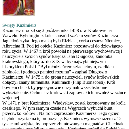
Święty Kazimierz
Kazimierz urodził się 3 października 1458 r. w Krakowie na
Wawelu. Był drugim z kolei spośród sześciu synów Kazimierza
Jagiellończyka. Jego matką była Elżbieta, córka cesarza Niemiec,
Albrechta II. Pod jej opieką Kazimierz pozostawał do dziewiątego
roku życia. W 1467 r. król powołał na pierwszego wychowawcę i
nauczyciela swoich synów księdza Jana Długosza, kanonika
krakowskiego, który aż do XIX w. był najwybitniejszym
historykiem Polski. "Był młodzieńcem szlachetnym, rzadkich
zdolności i godnego pamięci rozumu" - zapisał Długosz o
Kazimierzu. W 1475 r. do grona nauczycieli synów królewskich
dołączył znany humanista, Kallimach (Filip Buonacorsi). Król
bowiem chciał, by jego synowie otrzymali wszechstronne
wykształcenie. Ochmistrz królewski zaprawiał ich również w sztuce
wojennej.
W 1471 r. brat Kazimierza, Władysław, został koronowany na króla
czeskiego. W tym samym czasie na Węgrzech wybuchł bunt
przeciwko królowi. Na tron zaproszono Kazimierza. Jego ojciec
chętnie przystał na tę propozycję. Kazimierz wyruszył razem z 12
tysiącami wojska, by poprzeć zbuntowanych magnatów. Ci jednak
ostatecznie wycofali swe poparcie i Kazimierz wrócił do Polski bez