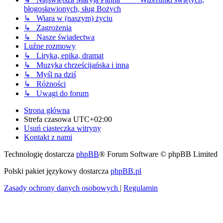
błogosławionych, sług Bożych
↳ Wiara w (naszym) życiu
↳ Zagrożenia
↳ Nasze świadectwa
Luźne rozmowy
↳ Liryka, epika, dramat
↳ Muzyka chrześcijańska i inna
↳ Myśl na dziś
↳ Różności
↳ Uwagi do forum
Strona główna
Strefa czasowa
UTC+02:00
Usuń ciasteczka witryny
Kontakt z nami
Technologię dostarcza
phpBB
® Forum Software © phpBB Limited
Polski pakiet językowy dostarcza
phpBB.pl
Zasady ochrony danych osobowych
|
Regulamin