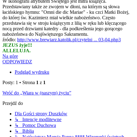
W ikonografii atrybutem Świętego jest mitra książęca.
Przedstawiany także ze zwojem w dłoni, na którym są słowa
łacińskiego hymnu: "Omni die dic Mariae" - ku czci Matki Bożej,
do której św. Kazimierz miał wielkie nabożeństwo. Często
przedstawia się w stroju książęcym z lilią w ręku lub klęczącego
nocą przed drzwiami katedry - dla podkreślenia jego gorącego
nabożeństwa do Najświętszego Sakramentu.
źródło:
http://www.brewiarz.katolik.pl/czytelni ... 03-04.php3
JEZUS żyje!!!
ALLELUJA.
Na górę
ODPOWIEDZ
Podgląd wydruku
Posty: 1 • Strona
1
z
1
Wróć do „Wiara w (naszym) życiu”
Przejdź do
Dla Gości strony Duszków
↳ Intencje modlitewne
↳ Pomoc Duchowa
↳ Biblia
↳ Najświętsza Maryja Panna **** Wizerunki świętych,