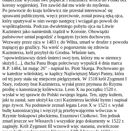
korony węgierskiej. Ten zawód dał mu wiele do myślenia.
Po powrocie do kraju królewicz nie przestał interesować się
sprawami publicznymi, wręcz przeciwnie, został prawą ręką ojca,
który upatrywał w nim swego następcę i wciągał go powoli do
współrządzenia. Podczas dwuletniego pobytu ojca na Litwie
Kazimierz jako namiestnik rządził w Koronie. Obowiązki
państwowe umiał pogodzić z bogatym życiem duchowym.
Wezwany przez ojca w 1483 r. do Wilna, umarł w drodze z powodu
trapiącej go gruźlicy. Na wieść o pogorszeniu się zdrowia
Kazimierza, król przybył do Grodna. Właśnie tam,
"opowiedziawszy dzień śmierci swej tym, którzy mu w niemocy
służyli [...], ducha Panu Bogu poleciwszy wypuścił 4 dnia marca
R.P. 1484, lat mając 26" - napisał ks. Piotr Skarga. Pochowano go
w katedrze wileńskiej, w kaplicy Najświętszej Maryi Panny, która
od tej pory stała się miejscem pielgrzymek. W 1518 król Zygmunt I
Stary, rodzony brat Kazimierza, wysłał przez prymasa do Rzymu
prośbę o kanonizację królewicza. Leon X na początku 1520 r.
wysłał w tej sprawie do Polski swojego legata. Ten, ujęty kultem,
jaki tu zastał, sam ułożył ku czci Kazimierza łaciński hymn i napisał
jego żywot. Na podstawie zeznań legata Leon X w 1521 r. wydał
bullę kanonizacyjną i wręczył ją przebywającemu wówczas w
Rzymie biskupowi płockiemu, Erazmowi Ciołkowi. Ten jednak
zmarł jeszcze we Włoszech i wszystkie jego dokumenty w 1522 r.
zaginęły. Król Zygmunt III wznowił więc starania, uwieńczone