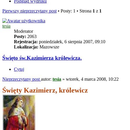
Podgląd wydruku
Pierwszy nieprzeczytany post
• Posty: 1 • Strona
1
z
1
tesia
Moderator
Posty:
2063
Rejestracja:
poniedziałek, 6 sierpnia 2007, 09:10
Lokalizacja:
Mazowsze
Święto św.Kazimierza królewicza.
Cytuj
Nieprzeczytany post
autor:
tesia
»
wtorek, 4 marca 2008, 10:22
Święty Kazimierz, królewicz