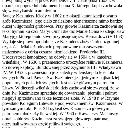
nową bullą wydaną przez Klemensa VIII 7 listopada 1602 r. w
oparciu o poprzedni dokument Leona X, którego kopia zachowała
się w watykańskim archiwum.
Święty Kazimierz Kiedy w 1602 r. z okazji kanonizacji otwarto
grób Kazimierza, jego ciało znaleziono nienaruszone mimo bardzo
dużej wilgotności grobowca. Przy głowie Kazimierza zachował się
tekst hymnu ku czci Maryi Omni die dic Mariæ (Dnia każdego sław
Maryję), którego autorstwo przypisuje się św. Bernardowi (+ 1153).
Wydaje się prawdopodobne, że Kazimierz złożył ślub dozgonnej
czystości. Miał też odrzucić proponowane mu zaszczytne
małżeństwo z córką cesarza niemieckiego, Fryderyka III.
Uroczystości kanonizacyjne odbyły się w 1604 r. w katedrze
wileńskiej. W 1636 r. przeniesiono uroczyście relikwie Kazimierza
do nowej kaplicy, ufundowanej przez Zygmunta III i Władysława
IV. W 1953 r. przeniesiono je z katedry wileńskiej do kościoła
świętych Piotra i Pawła. Św. Kazimierz jest jednym z najbardziej
popularnych polskich świętych. Jest także głównym patronem
Litwy. W diecezji wileńskiej do dziś zachował się zwyczaj, że w
dniu św. Kazimierza sprzedaje się obwarzanki, pierniki i palmy;
niegdyś sprzedawano także lecznicze zioła. W 1948 r. w Rzymie
powstało Kolegium Litewskie pod wezwaniem św. Kazimierza. W
tym samym roku Pius XII ogłosił św. Kazimierza głównym
patronem młodzieży litewskiej. W 1960 r. Kawalerzy Maltańscy
obrali sobie św. Kazimierza za swojego głównego patrona;
otrzymali wówczas część relikwii świętego.