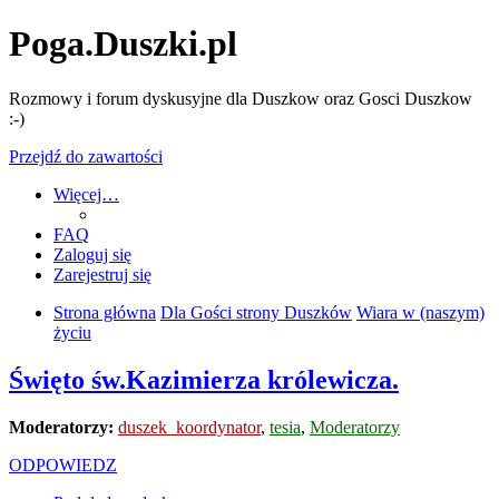
Poga.Duszki.pl
Rozmowy i forum dyskusyjne dla Duszkow oraz Gosci Duszkow
:-)
Przejdź do zawartości
Więcej…
FAQ
Zaloguj się
Zarejestruj się
Strona główna
Dla Gości strony Duszków
Wiara w (naszym)
życiu
Święto św.Kazimierza królewicza.
Moderatorzy:
duszek_koordynator
,
tesia
,
Moderatorzy
ODPOWIEDZ