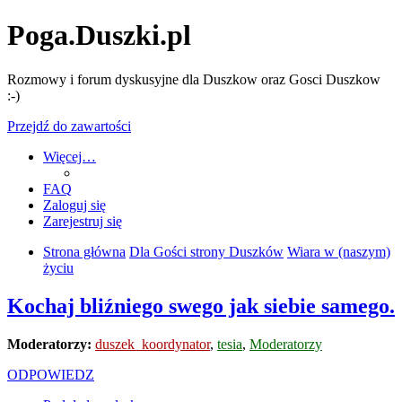
Poga.Duszki.pl
Rozmowy i forum dyskusyjne dla Duszkow oraz Gosci Duszkow
:-)
Przejdź do zawartości
Więcej…
FAQ
Zaloguj się
Zarejestruj się
Strona główna
Dla Gości strony Duszków
Wiara w (naszym)
życiu
Kochaj bliźniego swego jak siebie samego.
Moderatorzy:
duszek_koordynator
,
tesia
,
Moderatorzy
ODPOWIEDZ