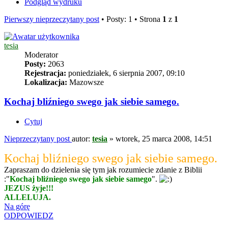
Podgląd wydruku
Pierwszy nieprzeczytany post
• Posty: 1 • Strona
1
z
1
tesia
Moderator
Posty:
2063
Rejestracja:
poniedziałek, 6 sierpnia 2007, 09:10
Lokalizacja:
Mazowsze
Kochaj bliźniego swego jak siebie samego.
Cytuj
Nieprzeczytany post
autor:
tesia
»
wtorek, 25 marca 2008, 14:51
Kochaj bliźniego swego jak siebie samego.
Zapraszam do dzielenia się tym jak rozumiecie zdanie z Biblii
:"
Kochaj bliźniego swego jak siebie samego
".
JEZUS żyje!!!
ALLELUJA.
Na górę
ODPOWIEDZ