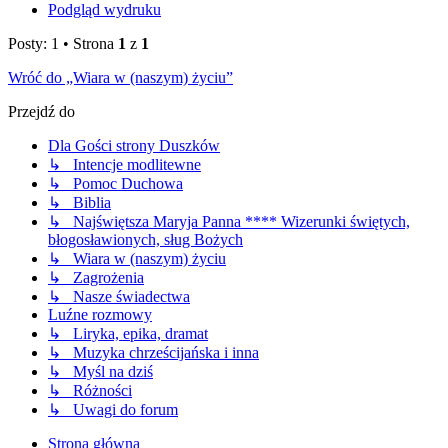
Podgląd wydruku
Posty: 1 • Strona
1
z
1
Wróć do „Wiara w (naszym) życiu”
Przejdź do
Dla Gości strony Duszków
↳ Intencje modlitewne
↳ Pomoc Duchowa
↳ Biblia
↳ Najświętsza Maryja Panna **** Wizerunki świętych,
błogosławionych, sług Bożych
↳ Wiara w (naszym) życiu
↳ Zagrożenia
↳ Nasze świadectwa
Luźne rozmowy
↳ Liryka, epika, dramat
↳ Muzyka chrześcijańska i inna
↳ Myśl na dziś
↳ Różności
↳ Uwagi do forum
Strona główna