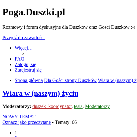
Poga.Duszki.pl
Rozmowy i forum dyskusyjne dla Duszkow oraz Gosci Duszkow :-)
Przejdź do zawartości
Więcej…
FAQ
Zaloguj się
Zarejestruj się
Strona główna
Dla Gości strony Duszków
Wiara w (naszym) ż
Wiara w (naszym) życiu
Moderatorzy:
duszek_koordynator
,
tesia
,
Moderatorzy
NOWY TEMAT
Oznacz jako przeczytane
• Tematy: 66
1