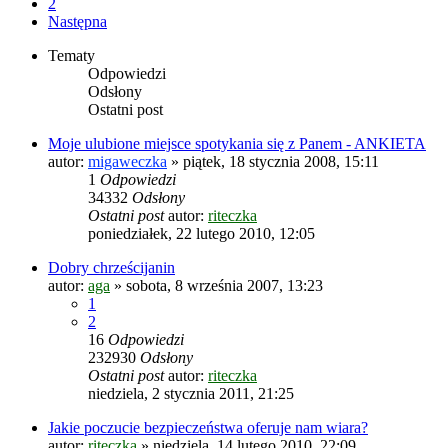
2
Następna
Tematy
Odpowiedzi
Odsłony
Ostatni post
Moje ulubione miejsce spotykania się z Panem - ANKIETA
autor:
migaweczka
»
piątek, 18 stycznia 2008, 15:11
1
Odpowiedzi
34332
Odsłony
Ostatni post
autor:
riteczka
poniedziałek, 22 lutego 2010, 12:05
Dobry chrześcijanin
autor:
aga
»
sobota, 8 września 2007, 13:23
1
2
16
Odpowiedzi
232930
Odsłony
Ostatni post
autor:
riteczka
niedziela, 2 stycznia 2011, 21:25
Jakie poczucie bezpieczeństwa oferuje nam wiara?
autor:
riteczka
»
niedziela, 14 lutego 2010, 22:09