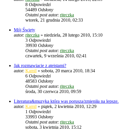
8
Odpowiedzi
54489
Odsłony
Ostatni post
autor:
riteczka
wtorek, 21 grudnia 2010, 02:33
Mój Święty
autor:
riteczka
»
niedziela, 28 lutego 2010, 15:10
3
Odpowiedzi
39930
Odsłony
Ostatni post
autor:
riteczka
czwartek, 9 września 2010, 02:41
Jak rozmawiacie z ateistami?
autor:
Kamil
»
sobota, 20 marca 2010, 18:34
6
Odpowiedzi
48583
Odsłony
Ostatni post
autor:
riteczka
środa, 30 czerwca 2010, 09:59
Literatura&muzyka która was porusza/zmieniła na lepsze.
autor:
Kamil
»
piątek, 2 kwietnia 2010, 12:29
1
Odpowiedzi
33993
Odsłony
Ostatni post
autor:
riteczka
sobota, 3 kwietnia 2010, 15:12