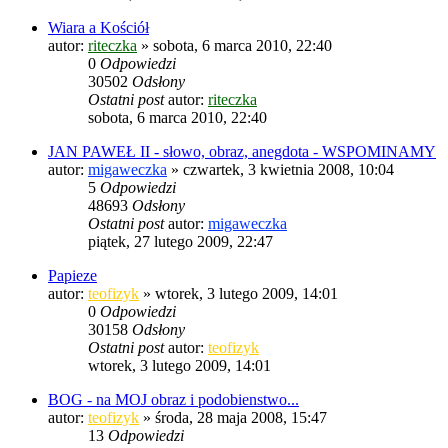
Wiara a Kościół
autor:
riteczka
»
sobota, 6 marca 2010, 22:40
0
Odpowiedzi
30502
Odsłony
Ostatni post
autor:
riteczka
sobota, 6 marca 2010, 22:40
JAN PAWEŁ II - słowo, obraz, anegdota - WSPOMINAMY
autor:
migaweczka
»
czwartek, 3 kwietnia 2008, 10:04
5
Odpowiedzi
48693
Odsłony
Ostatni post
autor:
migaweczka
piątek, 27 lutego 2009, 22:47
Papieze
autor:
teofizyk
»
wtorek, 3 lutego 2009, 14:01
0
Odpowiedzi
30158
Odsłony
Ostatni post
autor:
teofizyk
wtorek, 3 lutego 2009, 14:01
BOG - na MOJ obraz i podobienstwo...
autor:
teofizyk
»
środa, 28 maja 2008, 15:47
13
Odpowiedzi