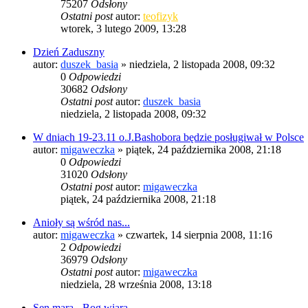
75207
Odsłony
Ostatni post
autor:
teofizyk
wtorek, 3 lutego 2009, 13:28
Dzień Zaduszny
autor:
duszek_basia
»
niedziela, 2 listopada 2008, 09:32
0
Odpowiedzi
30682
Odsłony
Ostatni post
autor:
duszek_basia
niedziela, 2 listopada 2008, 09:32
W dniach 19-23.11 o.J.Bashobora będzie posługiwał w Polsce
autor:
migaweczka
»
piątek, 24 października 2008, 21:18
0
Odpowiedzi
31020
Odsłony
Ostatni post
autor:
migaweczka
piątek, 24 października 2008, 21:18
Anioły są wśród nas...
autor:
migaweczka
»
czwartek, 14 sierpnia 2008, 11:16
2
Odpowiedzi
36979
Odsłony
Ostatni post
autor:
migaweczka
niedziela, 28 września 2008, 13:18
Sen mara - Bog wiara