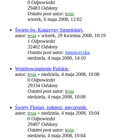
0
Odpowiedzi
29483
Odsłony
Ostatni post
autor:
tesia
wtorek, 6 maja 2008, 12:02
Święto św. Katarzyny Sieneńskiej.
autor:
tesia
»
wtorek, 29 kwietnia 2008, 10:19
1
Odpowiedzi
32402
Odsłony
Ostatni post
autor:
migaweczka
niedziela, 4 maja 2008, 14:10
Wniebowstąpienie Pańskie.
autor:
tesia
»
niedziela, 4 maja 2008, 10:08
0
Odpowiedzi
29334
Odsłony
Ostatni post
autor:
tesia
niedziela, 4 maja 2008, 10:08
Święty Florian, żołnierz, męczennik.
autor:
tesia
»
niedziela, 4 maja 2008, 10:04
0
Odpowiedzi
29497
Odsłony
Ostatni post
autor:
tesia
niedziela, 4 maja 2008, 10:04