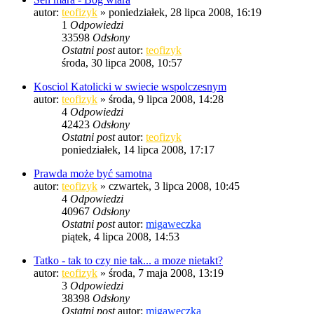
autor:
teofizyk
»
poniedziałek, 28 lipca 2008, 16:19
1
Odpowiedzi
33598
Odsłony
Ostatni post
autor:
teofizyk
środa, 30 lipca 2008, 10:57
Kosciol Katolicki w swiecie wspolczesnym
autor:
teofizyk
»
środa, 9 lipca 2008, 14:28
4
Odpowiedzi
42423
Odsłony
Ostatni post
autor:
teofizyk
poniedziałek, 14 lipca 2008, 17:17
Prawda może być samotna
autor:
teofizyk
»
czwartek, 3 lipca 2008, 10:45
4
Odpowiedzi
40967
Odsłony
Ostatni post
autor:
migaweczka
piątek, 4 lipca 2008, 14:53
Tatko - tak to czy nie tak... a moze nietakt?
autor:
teofizyk
»
środa, 7 maja 2008, 13:19
3
Odpowiedzi
38398
Odsłony
Ostatni post
autor:
migaweczka