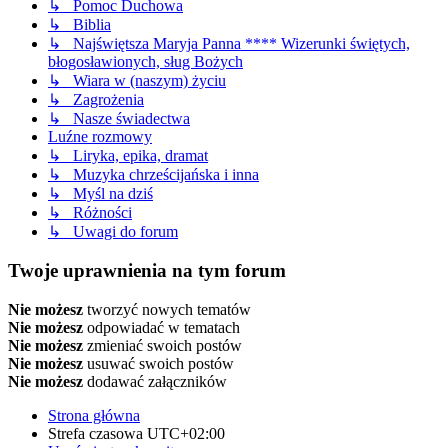
↳ Pomoc Duchowa
↳ Biblia
↳ Najświętsza Maryja Panna **** Wizerunki świętych,
błogosławionych, sług Bożych
↳ Wiara w (naszym) życiu
↳ Zagrożenia
↳ Nasze świadectwa
Luźne rozmowy
↳ Liryka, epika, dramat
↳ Muzyka chrześcijańska i inna
↳ Myśl na dziś
↳ Różności
↳ Uwagi do forum
Twoje uprawnienia na tym forum
Nie możesz
tworzyć nowych tematów
Nie możesz
odpowiadać w tematach
Nie możesz
zmieniać swoich postów
Nie możesz
usuwać swoich postów
Nie możesz
dodawać załączników
Strona główna
Strefa czasowa
UTC+02:00