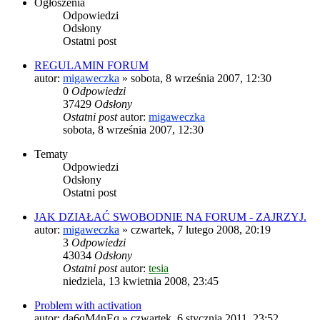
Ogłoszenia
Odpowiedzi
Odsłony
Ostatni post
REGULAMIN FORUM
autor:
migaweczka
»
sobota, 8 września 2007, 12:30
0
Odpowiedzi
37429
Odsłony
Ostatni post
autor:
migaweczka
sobota, 8 września 2007, 12:30
Tematy
Odpowiedzi
Odsłony
Ostatni post
JAK DZIAŁAĆ SWOBODNIE NA FORUM - ZAJRZYJ.
autor:
migaweczka
»
czwartek, 7 lutego 2008, 20:19
3
Odpowiedzi
43034
Odsłony
Ostatni post
autor:
tesia
niedziela, 13 kwietnia 2008, 23:45
Problem with activation
autor:
da6qM4nEq
»
czwartek, 6 stycznia 2011, 23:52