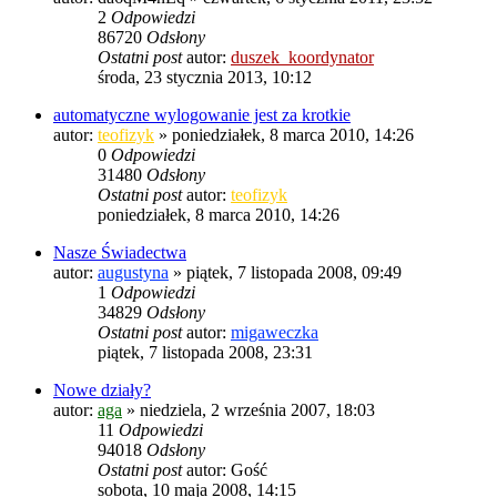
2
Odpowiedzi
86720
Odsłony
Ostatni post
autor:
duszek_koordynator
środa, 23 stycznia 2013, 10:12
automatyczne wylogowanie jest za krotkie
autor:
teofizyk
»
poniedziałek, 8 marca 2010, 14:26
0
Odpowiedzi
31480
Odsłony
Ostatni post
autor:
teofizyk
poniedziałek, 8 marca 2010, 14:26
Nasze Świadectwa
autor:
augustyna
»
piątek, 7 listopada 2008, 09:49
1
Odpowiedzi
34829
Odsłony
Ostatni post
autor:
migaweczka
piątek, 7 listopada 2008, 23:31
Nowe działy?
autor:
aga
»
niedziela, 2 września 2007, 18:03
11
Odpowiedzi
94018
Odsłony
Ostatni post
autor:
Gość
sobota, 10 maja 2008, 14:15