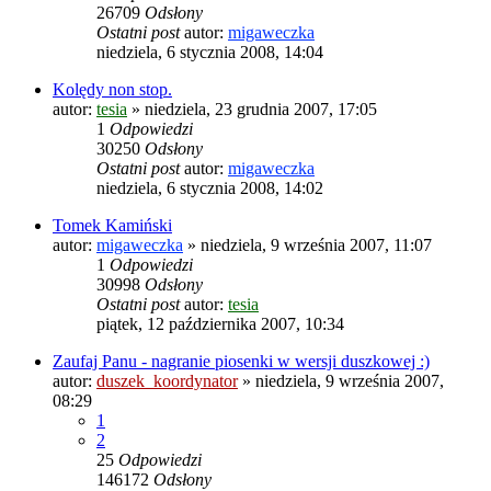
26709
Odsłony
Ostatni post
autor:
migaweczka
niedziela, 6 stycznia 2008, 14:04
Kolędy non stop.
autor:
tesia
»
niedziela, 23 grudnia 2007, 17:05
1
Odpowiedzi
30250
Odsłony
Ostatni post
autor:
migaweczka
niedziela, 6 stycznia 2008, 14:02
Tomek Kamiński
autor:
migaweczka
»
niedziela, 9 września 2007, 11:07
1
Odpowiedzi
30998
Odsłony
Ostatni post
autor:
tesia
piątek, 12 października 2007, 10:34
Zaufaj Panu - nagranie piosenki w wersji duszkowej :)
autor:
duszek_koordynator
»
niedziela, 9 września 2007,
08:29
1
2
25
Odpowiedzi
146172
Odsłony