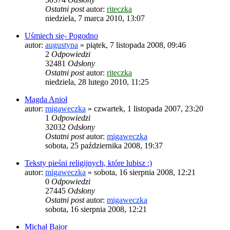
Ostatni post
autor:
riteczka
niedziela, 7 marca 2010, 13:07
Uśmiech się- Pogodno
autor:
augustyna
»
piątek, 7 listopada 2008, 09:46
2
Odpowiedzi
32481
Odsłony
Ostatni post
autor:
riteczka
niedziela, 28 lutego 2010, 11:25
Magda Anioł
autor:
migaweczka
»
czwartek, 1 listopada 2007, 23:20
1
Odpowiedzi
32032
Odsłony
Ostatni post
autor:
migaweczka
sobota, 25 października 2008, 19:37
Teksty pieśni religijnych, które lubisz :)
autor:
migaweczka
»
sobota, 16 sierpnia 2008, 12:21
0
Odpowiedzi
27445
Odsłony
Ostatni post
autor:
migaweczka
sobota, 16 sierpnia 2008, 12:21
Michał Bajor