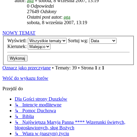
autor:
aga
»
sobota, 8 września 2007, 13:19
0
Odpowiedzi
27649
Odsłony
Ostatni post
autor:
aga
sobota, 8 września 2007, 13:19
NOWY TEMAT
Wyświetl:
Sortuj wg:
Kierunek:
Oznacz jako przeczytane
• Tematy: 39 • Strona
1
z
1
Wróć do wykazu forów
Przejdź do
Dla Gości strony Duszków
↳ Intencje modlitewne
↳ Pomoc Duchowa
↳ Biblia
↳ Najświętsza Maryja Panna **** Wizerunki świętych,
błogosławionych, sług Bożych
↳ Wiara w (naszym) życiu