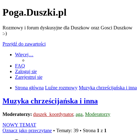
Poga.Duszki.pl
Rozmowy i forum dyskusyjne dla Duszkow oraz Gosci Duszkow
:-)
Przejdź do zawartości
Więcej…
FAQ
Zaloguj się
Zarejestruj się
Strona główna
Luźne rozmowy
Muzyka chrześcijańska i inna
Muzyka chrześcijańska i inna
Moderatorzy:
duszek_koordynator
,
aga
,
Moderatorzy
NOWY TEMAT
Oznacz jako przeczytane
• Tematy: 39 • Strona
1
z
1