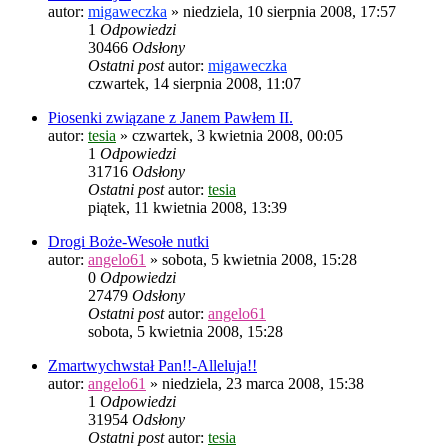
autor:
migaweczka
»
niedziela, 10 sierpnia 2008, 17:57
1
Odpowiedzi
30466
Odsłony
Ostatni post
autor:
migaweczka
czwartek, 14 sierpnia 2008, 11:07
Piosenki związane z Janem Pawłem II.
autor:
tesia
»
czwartek, 3 kwietnia 2008, 00:05
1
Odpowiedzi
31716
Odsłony
Ostatni post
autor:
tesia
piątek, 11 kwietnia 2008, 13:39
Drogi Boże-Wesołe nutki
autor:
angelo61
»
sobota, 5 kwietnia 2008, 15:28
0
Odpowiedzi
27479
Odsłony
Ostatni post
autor:
angelo61
sobota, 5 kwietnia 2008, 15:28
Zmartwychwstał Pan!!-Alleluja!!
autor:
angelo61
»
niedziela, 23 marca 2008, 15:38
1
Odpowiedzi
31954
Odsłony
Ostatni post
autor:
tesia