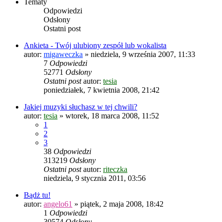
Tematy
Odpowiedzi
Odsłony
Ostatni post
Ankieta - Twój ulubiony zespół lub wokalista
autor:
migaweczka
»
niedziela, 9 września 2007, 11:33
7
Odpowiedzi
52771
Odsłony
Ostatni post
autor:
tesia
poniedziałek, 7 kwietnia 2008, 21:42
Jakiej muzyki słuchasz w tej chwili?
autor:
tesia
»
wtorek, 18 marca 2008, 11:52
1
2
3
38
Odpowiedzi
313219
Odsłony
Ostatni post
autor:
riteczka
niedziela, 9 stycznia 2011, 03:56
Bądż tu!
autor:
angelo61
»
piątek, 2 maja 2008, 18:42
1
Odpowiedzi
30574
Odsłony