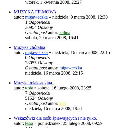
wtorek, 1 kwietnia 2008, 22:27
MUZYKA FILMOWA
autor:
migaweczka
»
niedziela, 9 marca 2008, 12:30
1
Odpowiedzi
30954
Odsłony
Ostatni post
autor:
kalina
sobota, 29 marca 2008, 16:41
Muzyka chóralna
autor:
migaweczka
»
niedziela, 16 marca 2008, 22:15
0
Odpowiedzi
28055
Odsłony
Ostatni post
autor:
migaweczka
niedziela, 16 marca 2008, 22:15
Muzyka relaksacyjna .
autor:
tesia
»
sobota, 16 lutego 2008, 23:25
7
Odpowiedzi
51524
Odsłony
Ostatni post
autor:
Elli
niedziela, 16 marca 2008, 19:21
Wskazówki dla osób śpiewających i nie tylko.
autor:
tesia
»
poniedziałek, 25 lutego 2008, 09:59