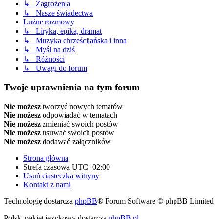
↳ Zagrożenia
↳ Nasze świadectwa
Luźne rozmowy
↳ Liryka, epika, dramat
↳ Muzyka chrześcijańska i inna
↳ Myśl na dziś
↳ Różności
↳ Uwagi do forum
Twoje uprawnienia na tym forum
Nie możesz
tworzyć nowych tematów
Nie możesz
odpowiadać w tematach
Nie możesz
zmieniać swoich postów
Nie możesz
usuwać swoich postów
Nie możesz
dodawać załączników
Strona główna
Strefa czasowa
UTC+02:00
Usuń ciasteczka witryny
Kontakt z nami
Technologię dostarcza
phpBB
® Forum Software © phpBB Limited
Polski pakiet językowy dostarcza
phpBB.pl