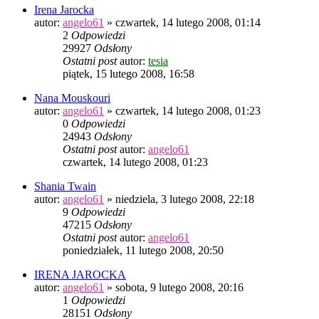
Irena Jarocka
autor:
angelo61
»
czwartek, 14 lutego 2008, 01:14
2
Odpowiedzi
29927
Odsłony
Ostatni post
autor:
tesia
piątek, 15 lutego 2008, 16:58
Nana Mouskouri
autor:
angelo61
»
czwartek, 14 lutego 2008, 01:23
0
Odpowiedzi
24943
Odsłony
Ostatni post
autor:
angelo61
czwartek, 14 lutego 2008, 01:23
Shania Twain
autor:
angelo61
»
niedziela, 3 lutego 2008, 22:18
9
Odpowiedzi
47215
Odsłony
Ostatni post
autor:
angelo61
poniedziałek, 11 lutego 2008, 20:50
IRENA JAROCKA
autor:
angelo61
»
sobota, 9 lutego 2008, 20:16
1
Odpowiedzi
28151
Odsłony