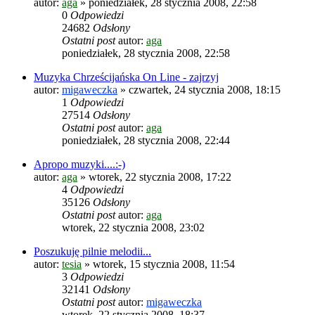
autor:
aga
»
poniedziałek, 28 stycznia 2008, 22:58
0
Odpowiedzi
24682
Odsłony
Ostatni post
autor:
aga
poniedziałek, 28 stycznia 2008, 22:58
Muzyka Chrześcijańska On Line - zajrzyj
autor:
migaweczka
»
czwartek, 24 stycznia 2008, 18:15
1
Odpowiedzi
27514
Odsłony
Ostatni post
autor:
aga
poniedziałek, 28 stycznia 2008, 22:44
Apropo muzyki....:-)
autor:
aga
»
wtorek, 22 stycznia 2008, 17:22
4
Odpowiedzi
35126
Odsłony
Ostatni post
autor:
aga
wtorek, 22 stycznia 2008, 23:02
Poszukuję pilnie melodii...
autor:
tesia
»
wtorek, 15 stycznia 2008, 11:54
3
Odpowiedzi
32141
Odsłony
Ostatni post
autor:
migaweczka
wtorek, 22 stycznia 2008, 18:37