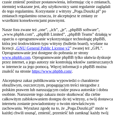
czasie zmienić poniższe postanowienia, informując cię o zmianach,
niemniej wskazane jest, aby użytkownicy sami regularnie zaglądali
do tego regulaminu. Korzystanie z witryny „Poga.Duszki.pl” po
zmianach regulaminu oznacza, że akceptujesz te zmiany ze
wszelkimi konsekwencjami prawnymi.
Nasze fora zwane też „one”, „ich”, „je”, „phpBB software”,
„www.phpbb.com”, „phpBB Limited”, „phpBB Teams” działają w
oparciu o oprogramowanie wykorzystujące technologię phpBB,
która jest środowiskiem typu witryny (bulletin board), wydane na
licencji „
GNU General Public License v2
” zwanej też „GPL”.
Oprogramowanie jest dostępne do pobrania ze strony
www.phpbb.com
. Oprogramowanie phpBB tylko ułatwia dyskusje
przez internet, a jego autorzy nie kontrolują tekstów zamieszczanych
w internecie za jego pomocą. Więcej informacji o phpBB można
znaleźć na stronie
https://www.phpbb.com/
.
Akceptujesz zakaz publikowania wypowiedzi o charakterze
obraźliwym, oszczerczym, propagującym treści niezgodne z
polskim prawem lub naruszającym cudze prawa autorskie i dobra
osobiste. Naruszenie tego zakazu może skutkować dla ciebie
całkowitym zablokowaniem dostępu do tej witryny, a twój dostawca
internetu zostanie powiadomiony o twoim niewłaściwym
zachowaniu. Wyrażasz zgodę na to, że „Poga.Duszki.pl” może w
każdej chwili usunąć, zmienić, przenieść lub zamknąć każdy twój