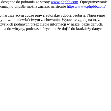
 dostępne do pobrania ze strony
www.phpbb.com
. Oprogramowanie
nformacji o phpBB można znaleźć na stronie
https://www.phpbb.com/
.
naruszającym cudze prawa autorskie i dobra osobiste. Naruszenie
ony o twoim niewłaściwym zachowaniu. Wyrażasz zgodę na to, że
ystkich podanych przez ciebie informacji w naszej bazie danych.
ania do witryny, podczas których może dojść do kradzieży danych.