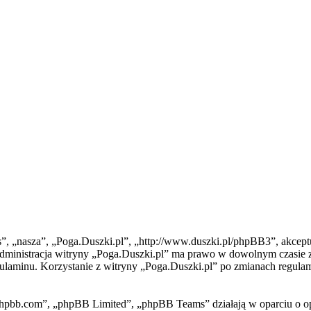
as”, „nasza”, „Poga.Duszki.pl”, „http://www.duszki.pl/phpBB3”, akceptu
. Administracja witryny „Poga.Duszki.pl” ma prawo w dowolnym czasie 
egulaminu. Korzystanie z witryny „Poga.Duszki.pl” po zmianach regul
phpbb.com”, „phpBB Limited”, „phpBB Teams” działają w oparciu o o