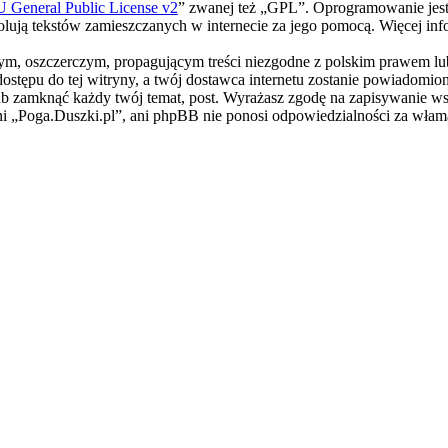
General Public License v2
” zwanej też „GPL”. Oprogramowanie jest
trolują tekstów zamieszczanych w internecie za jego pomocą. Więcej i
m, oszczerczym, propagującym treści niezgodne z polskim prawem lub 
stępu do tej witryny, a twój dostawca internetu zostanie powiadomi
ub zamknąć każdy twój temat, post. Wyrażasz zgodę na zapisywanie wsz
ni „Poga.Duszki.pl”, ani phpBB nie ponosi odpowiedzialności za włam