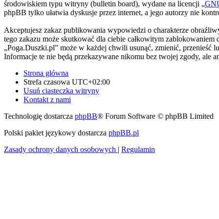
środowiskiem typu witryny (bulletin board), wydane na licencji „
GNU 
phpBB tylko ułatwia dyskusje przez internet, a jego autorzy nie kon
Akceptujesz zakaz publikowania wypowiedzi o charakterze obraźliwy
tego zakazu może skutkować dla ciebie całkowitym zablokowaniem do
„Poga.Duszki.pl” może w każdej chwili usunąć, zmienić, przenieść l
Informacje te nie będą przekazywane nikomu bez twojej zgody, ale a
Strona główna
Strefa czasowa
UTC+02:00
Usuń ciasteczka witryny
Kontakt z nami
Technologię dostarcza
phpBB
® Forum Software © phpBB Limited
Polski pakiet językowy dostarcza
phpBB.pl
Zasady ochrony danych osobowych
|
Regulamin