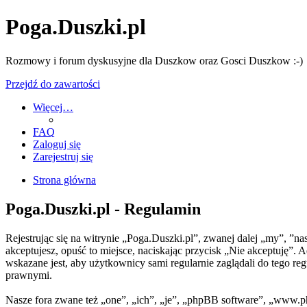
Poga.Duszki.pl
Rozmowy i forum dyskusyjne dla Duszkow oraz Gosci Duszkow :-)
Przejdź do zawartości
Więcej…
FAQ
Zaloguj się
Zarejestruj się
Strona główna
Poga.Duszki.pl - Regulamin
Rejestrując się na witrynie „Poga.Duszki.pl”, zwanej dalej „my”, ”n
akceptujesz, opuść to miejsce, naciskając przycisk „Nie akceptuję”
wskazane jest, aby użytkownicy sami regularnie zaglądali do tego r
prawnymi.
Nasze fora zwane też „one”, „ich”, „je”, „phpBB software”, „www.