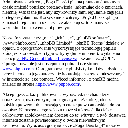
Administracja witryny „Poga.Duszki.pl” ma prawo w dowolnym
czasie zmienić poniższe postanowienia, informując cię o zmianach,
niemniej wskazane jest, aby użytkownicy sami regularnie zaglądali
do tego regulaminu. Korzystanie z witryny „Poga.Duszki.pl” po
zmianach regulaminu oznacza, że akceptujesz te zmiany ze
wszelkimi konsekwencjami prawnymi.
Nasze fora zwane też „one”, „ich”, „je”, „phpBB software”,
„www.phpbb.com”, „phpBB Limited”, „phpBB Teams” działają w
oparciu o oprogramowanie wykorzystujące technologię phpBB,
która jest środowiskiem typu witryny (bulletin board), wydane na
licencji „
GNU General Public License v2
” zwanej też „GPL”.
Oprogramowanie jest dostępne do pobrania ze strony
www.phpbb.com
. Oprogramowanie phpBB tylko ułatwia dyskusje
przez internet, a jego autorzy nie kontrolują tekstów zamieszczanych
w internecie za jego pomocą. Więcej informacji o phpBB można
znaleźć na stronie
https://www.phpbb.com/
.
Akceptujesz zakaz publikowania wypowiedzi o charakterze
obraźliwym, oszczerczym, propagującym treści niezgodne z
polskim prawem lub naruszającym cudze prawa autorskie i dobra
osobiste. Naruszenie tego zakazu może skutkować dla ciebie
całkowitym zablokowaniem dostępu do tej witryny, a twój dostawca
internetu zostanie powiadomiony o twoim niewłaściwym
zachowaniu. Wyrażasz zgodę na to, że „Poga.Duszki.pl” może w