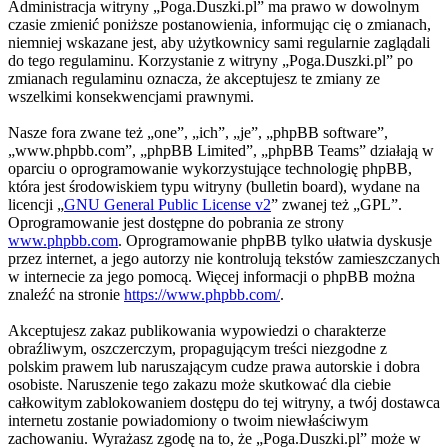
Administracja witryny „Poga.Duszki.pl” ma prawo w dowolnym
czasie zmienić poniższe postanowienia, informując cię o zmianach,
niemniej wskazane jest, aby użytkownicy sami regularnie zaglądali
do tego regulaminu. Korzystanie z witryny „Poga.Duszki.pl” po
zmianach regulaminu oznacza, że akceptujesz te zmiany ze
wszelkimi konsekwencjami prawnymi.
Nasze fora zwane też „one”, „ich”, „je”, „phpBB software”,
„www.phpbb.com”, „phpBB Limited”, „phpBB Teams” działają w
oparciu o oprogramowanie wykorzystujące technologię phpBB,
która jest środowiskiem typu witryny (bulletin board), wydane na
licencji „
GNU General Public License v2
” zwanej też „GPL”.
Oprogramowanie jest dostępne do pobrania ze strony
www.phpbb.com
. Oprogramowanie phpBB tylko ułatwia dyskusje
przez internet, a jego autorzy nie kontrolują tekstów zamieszczanych
w internecie za jego pomocą. Więcej informacji o phpBB można
znaleźć na stronie
https://www.phpbb.com/
.
Akceptujesz zakaz publikowania wypowiedzi o charakterze
obraźliwym, oszczerczym, propagującym treści niezgodne z
polskim prawem lub naruszającym cudze prawa autorskie i dobra
osobiste. Naruszenie tego zakazu może skutkować dla ciebie
całkowitym zablokowaniem dostępu do tej witryny, a twój dostawca
internetu zostanie powiadomiony o twoim niewłaściwym
zachowaniu. Wyrażasz zgodę na to, że „Poga.Duszki.pl” może w