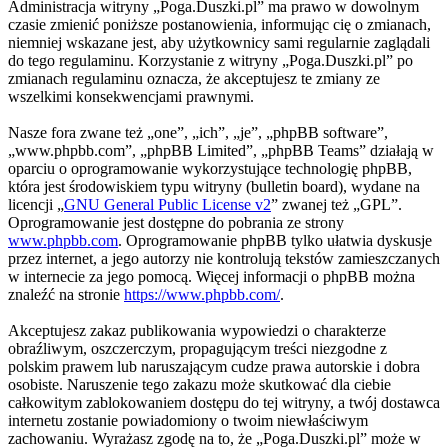
Administracja witryny „Poga.Duszki.pl” ma prawo w dowolnym
czasie zmienić poniższe postanowienia, informując cię o zmianach,
niemniej wskazane jest, aby użytkownicy sami regularnie zaglądali
do tego regulaminu. Korzystanie z witryny „Poga.Duszki.pl” po
zmianach regulaminu oznacza, że akceptujesz te zmiany ze
wszelkimi konsekwencjami prawnymi.
Nasze fora zwane też „one”, „ich”, „je”, „phpBB software”,
„www.phpbb.com”, „phpBB Limited”, „phpBB Teams” działają w
oparciu o oprogramowanie wykorzystujące technologię phpBB,
która jest środowiskiem typu witryny (bulletin board), wydane na
licencji „
GNU General Public License v2
” zwanej też „GPL”.
Oprogramowanie jest dostępne do pobrania ze strony
www.phpbb.com
. Oprogramowanie phpBB tylko ułatwia dyskusje
przez internet, a jego autorzy nie kontrolują tekstów zamieszczanych
w internecie za jego pomocą. Więcej informacji o phpBB można
znaleźć na stronie
https://www.phpbb.com/
.
Akceptujesz zakaz publikowania wypowiedzi o charakterze
obraźliwym, oszczerczym, propagującym treści niezgodne z
polskim prawem lub naruszającym cudze prawa autorskie i dobra
osobiste. Naruszenie tego zakazu może skutkować dla ciebie
całkowitym zablokowaniem dostępu do tej witryny, a twój dostawca
internetu zostanie powiadomiony o twoim niewłaściwym
zachowaniu. Wyrażasz zgodę na to, że „Poga.Duszki.pl” może w