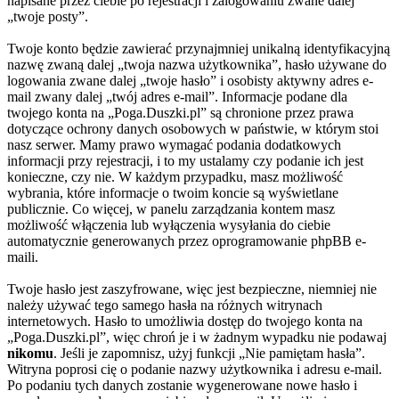
napisane przez ciebie po rejestracji i zalogowaniu zwane dalej
„twoje posty”.
Twoje konto będzie zawierać przynajmniej unikalną identyfikacyjną
nazwę zwaną dalej „twoja nazwa użytkownika”, hasło używane do
logowania zwane dalej „twoje hasło” i osobisty aktywny adres e-
mail zwany dalej „twój adres e-mail”. Informacje podane dla
twojego konta na „Poga.Duszki.pl” są chronione przez prawa
dotyczące ochrony danych osobowych w państwie, w którym stoi
nasz serwer. Mamy prawo wymagać podania dodatkowych
informacji przy rejestracji, i to my ustalamy czy podanie ich jest
konieczne, czy nie. W każdym przypadku, masz możliwość
wybrania, które informacje o twoim koncie są wyświetlane
publicznie. Co więcej, w panelu zarządzania kontem masz
możliwość włączenia lub wyłączenia wysyłania do ciebie
automatycznie generowanych przez oprogramowanie phpBB e-
maili.
Twoje hasło jest zaszyfrowane, więc jest bezpieczne, niemniej nie
należy używać tego samego hasła na różnych witrynach
internetowych. Hasło to umożliwia dostęp do twojego konta na
„Poga.Duszki.pl”, więc chroń je i w żadnym wypadku nie podawaj
nikomu
. Jeśli je zapomnisz, użyj funkcji „Nie pamiętam hasła”.
Witryna poprosi cię o podanie nazwy użytkownika i adresu e-mail.
Po podaniu tych danych zostanie wygenerowane nowe hasło i