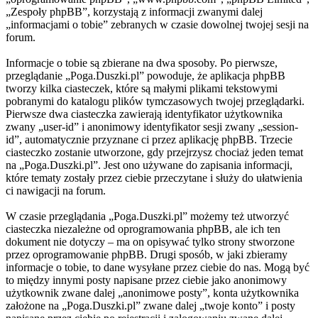
„Zespoły phpBB”, korzystają z informacji zwanymi dalej
„informacjami o tobie” zebranych w czasie dowolnej twojej sesji na
forum.
Informacje o tobie są zbierane na dwa sposoby. Po pierwsze,
przeglądanie „Poga.Duszki.pl” powoduje, że aplikacja phpBB
tworzy kilka ciasteczek, które są małymi plikami tekstowymi
pobranymi do katalogu plików tymczasowych twojej przeglądarki.
Pierwsze dwa ciasteczka zawierają identyfikator użytkownika
zwany „user-id” i anonimowy identyfikator sesji zwany „session-
id”, automatycznie przyznane ci przez aplikację phpBB. Trzecie
ciasteczko zostanie utworzone, gdy przejrzysz chociaż jeden temat
na „Poga.Duszki.pl”. Jest ono używane do zapisania informacji,
które tematy zostały przez ciebie przeczytane i służy do ułatwienia
ci nawigacji na forum.
W czasie przeglądania „Poga.Duszki.pl” możemy też utworzyć
ciasteczka niezależne od oprogramowania phpBB, ale ich ten
dokument nie dotyczy – ma on opisywać tylko strony stworzone
przez oprogramowanie phpBB. Drugi sposób, w jaki zbieramy
informacje o tobie, to dane wysyłane przez ciebie do nas. Mogą być
to między innymi posty napisane przez ciebie jako anonimowy
użytkownik zwane dalej „anonimowe posty”, konta użytkownika
założone na „Poga.Duszki.pl” zwane dalej „twoje konto” i posty