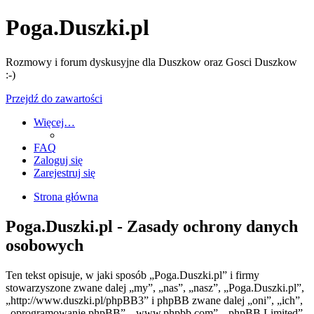
Poga.Duszki.pl
Rozmowy i forum dyskusyjne dla Duszkow oraz Gosci Duszkow
:-)
Przejdź do zawartości
Więcej…
FAQ
Zaloguj się
Zarejestruj się
Strona główna
Poga.Duszki.pl - Zasady ochrony danych
osobowych
Ten tekst opisuje, w jaki sposób „Poga.Duszki.pl” i firmy
stowarzyszone zwane dalej „my”, „nas”, „nasz”, „Poga.Duszki.pl”,
„http://www.duszki.pl/phpBB3” i phpBB zwane dalej „oni”, „ich”,
„oprogramowanie phpBB”, „www.phpbb.com”, „phpBB Limited”,