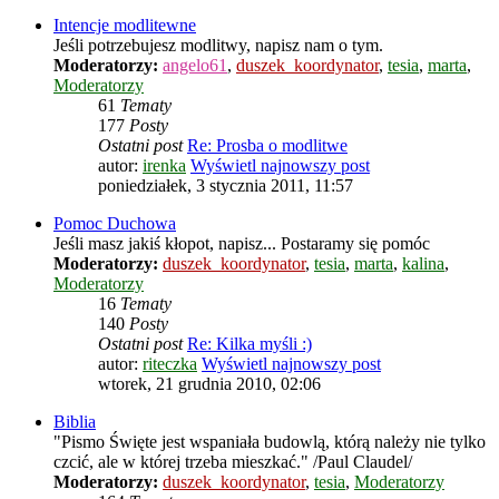
Intencje modlitewne
Jeśli potrzebujesz modlitwy, napisz nam o tym.
Moderatorzy:
angelo61
,
duszek_koordynator
,
tesia
,
marta
,
Moderatorzy
61
Tematy
177
Posty
Ostatni post
Re: Prosba o modlitwe
autor:
irenka
Wyświetl najnowszy post
poniedziałek, 3 stycznia 2011, 11:57
Pomoc Duchowa
Jeśli masz jakiś kłopot, napisz... Postaramy się pomóc
Moderatorzy:
duszek_koordynator
,
tesia
,
marta
,
kalina
,
Moderatorzy
16
Tematy
140
Posty
Ostatni post
Re: Kilka myśli :)
autor:
riteczka
Wyświetl najnowszy post
wtorek, 21 grudnia 2010, 02:06
Biblia
"Pismo Święte jest wspaniała budowlą, którą należy nie tylko
czcić, ale w której trzeba mieszkać." /Paul Claudel/
Moderatorzy:
duszek_koordynator
,
tesia
,
Moderatorzy