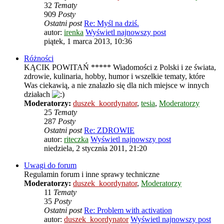
32
Tematy
909
Posty
Ostatni post
Re: Myśl na dziś.
autor:
irenka
Wyświetl najnowszy post
piątek, 1 marca 2013, 10:36
Różności
KĄCIK POWITAŃ ***** Wiadomości z Polski i ze świata,
zdrowie, kulinaria, hobby, humor i wszelkie tematy, które
Was ciekawią, a nie znalazło się dla nich miejsce w innych
działach
Moderatorzy:
duszek_koordynator
,
tesia
,
Moderatorzy
25
Tematy
287
Posty
Ostatni post
Re: ZDROWIE
autor:
riteczka
Wyświetl najnowszy post
niedziela, 2 stycznia 2011, 21:20
Uwagi do forum
Regulamin forum i inne sprawy techniczne
Moderatorzy:
duszek_koordynator
,
Moderatorzy
11
Tematy
35
Posty
Ostatni post
Re: Problem with activation
autor:
duszek_koordynator
Wyświetl najnowszy post