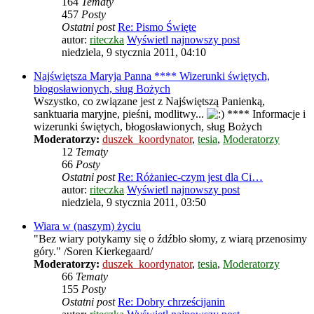
164
Tematy
457
Posty
Ostatni post
Re: Pismo Święte
autor:
riteczka
Wyświetl najnowszy post
niedziela, 9 stycznia 2011, 04:10
Najświętsza Maryja Panna **** Wizerunki świętych,
błogosławionych, sług Bożych
Wszystko, co związane jest z Najświętszą Panienką,
sanktuaria maryjne, pieśni, modlitwy...
**** Informacje i
wizerunki świętych, błogosławionych, sług Bożych
Moderatorzy:
duszek_koordynator
,
tesia
,
Moderatorzy
12
Tematy
66
Posty
Ostatni post
Re: Różaniec-czym jest dla Ci…
autor:
riteczka
Wyświetl najnowszy post
niedziela, 9 stycznia 2011, 03:50
Wiara w (naszym) życiu
"Bez wiary potykamy się o źdźbło słomy, z wiarą przenosimy
góry." /Soren Kierkegaard/
Moderatorzy:
duszek_koordynator
,
tesia
,
Moderatorzy
66
Tematy
155
Posty
Ostatni post
Re: Dobry chrześcijanin