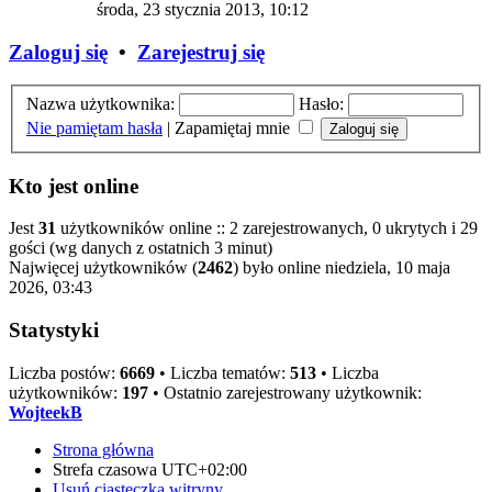
środa, 23 stycznia 2013, 10:12
Zaloguj się
•
Zarejestruj się
Nazwa użytkownika:
Hasło:
Nie pamiętam hasła
|
Zapamiętaj mnie
Kto jest online
Jest
31
użytkowników online :: 2 zarejestrowanych, 0 ukrytych i 29
gości (wg danych z ostatnich 3 minut)
Najwięcej użytkowników (
2462
) było online niedziela, 10 maja
2026, 03:43
Statystyki
Liczba postów:
6669
• Liczba tematów:
513
• Liczba
użytkowników:
197
• Ostatnio zarejestrowany użytkownik:
WojteekB
Strona główna
Strefa czasowa
UTC+02:00
Usuń ciasteczka witryny