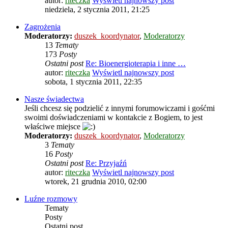
autor:
riteczka
Wyświetl najnowszy post
niedziela, 2 stycznia 2011, 21:25
Zagrożenia
Moderatorzy:
duszek_koordynator
,
Moderatorzy
13
Tematy
173
Posty
Ostatni post
Re: Bioenergioterapia i inne …
autor:
riteczka
Wyświetl najnowszy post
sobota, 1 stycznia 2011, 22:35
Nasze świadectwa
Jeśli chcesz się podzielić z innymi forumowiczami i gośćmi
swoimi doświadczeniami w kontakcie z Bogiem, to jest
właściwe miejsce
Moderatorzy:
duszek_koordynator
,
Moderatorzy
3
Tematy
16
Posty
Ostatni post
Re: Przyjaźń
autor:
riteczka
Wyświetl najnowszy post
wtorek, 21 grudnia 2010, 02:00
Luźne rozmowy
Tematy
Posty
Ostatni post