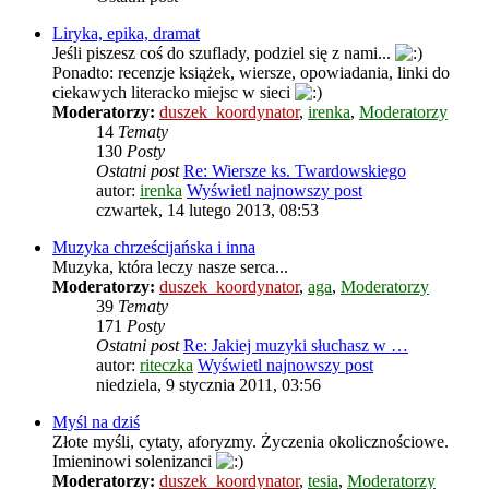
Liryka, epika, dramat
Jeśli piszesz coś do szuflady, podziel się z nami...
Ponadto: recenzje książek, wiersze, opowiadania, linki do
ciekawych literacko miejsc w sieci
Moderatorzy:
duszek_koordynator
,
irenka
,
Moderatorzy
14
Tematy
130
Posty
Ostatni post
Re: Wiersze ks. Twardowskiego
autor:
irenka
Wyświetl najnowszy post
czwartek, 14 lutego 2013, 08:53
Muzyka chrześcijańska i inna
Muzyka, która leczy nasze serca...
Moderatorzy:
duszek_koordynator
,
aga
,
Moderatorzy
39
Tematy
171
Posty
Ostatni post
Re: Jakiej muzyki słuchasz w …
autor:
riteczka
Wyświetl najnowszy post
niedziela, 9 stycznia 2011, 03:56
Myśl na dziś
Złote myśli, cytaty, aforyzmy. Życzenia okolicznościowe.
Imieninowi solenizanci
Moderatorzy:
duszek_koordynator
,
tesia
,
Moderatorzy