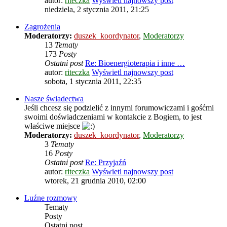
autor:
riteczka
Wyświetl najnowszy post
niedziela, 2 stycznia 2011, 21:25
Zagrożenia
Moderatorzy:
duszek_koordynator
,
Moderatorzy
13
Tematy
173
Posty
Ostatni post
Re: Bioenergioterapia i inne …
autor:
riteczka
Wyświetl najnowszy post
sobota, 1 stycznia 2011, 22:35
Nasze świadectwa
Jeśli chcesz się podzielić z innymi forumowiczami i gośćmi
swoimi doświadczeniami w kontakcie z Bogiem, to jest
właściwe miejsce
Moderatorzy:
duszek_koordynator
,
Moderatorzy
3
Tematy
16
Posty
Ostatni post
Re: Przyjaźń
autor:
riteczka
Wyświetl najnowszy post
wtorek, 21 grudnia 2010, 02:00
Luźne rozmowy
Tematy
Posty
Ostatni post