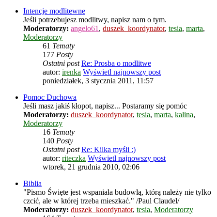
Intencje modlitewne
Jeśli potrzebujesz modlitwy, napisz nam o tym.
Moderatorzy:
angelo61
,
duszek_koordynator
,
tesia
,
marta
,
Moderatorzy
61
Tematy
177
Posty
Ostatni post
Re: Prosba o modlitwe
autor:
irenka
Wyświetl najnowszy post
poniedziałek, 3 stycznia 2011, 11:57
Pomoc Duchowa
Jeśli masz jakiś kłopot, napisz... Postaramy się pomóc
Moderatorzy:
duszek_koordynator
,
tesia
,
marta
,
kalina
,
Moderatorzy
16
Tematy
140
Posty
Ostatni post
Re: Kilka myśli :)
autor:
riteczka
Wyświetl najnowszy post
wtorek, 21 grudnia 2010, 02:06
Biblia
"Pismo Święte jest wspaniała budowlą, którą należy nie tylko
czcić, ale w której trzeba mieszkać." /Paul Claudel/
Moderatorzy:
duszek_koordynator
,
tesia
,
Moderatorzy