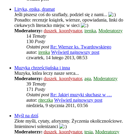
Liryka, epika, dramat
Jeśli piszesz coś do szuflady, podziel się z nami...
Ponadto: recenzje książek, wiersze, opowiadania, linki do
ciekawych literacko miejsc w sieci
Moderatorzy:
duszek_koordynator
,
irenka
,
Moderatorzy
14
Tematy
130
Posty
Ostatni post
Re: Wiersze ks. Twardowskiego
autor:
irenka
Wyświetl najnowszy post
czwartek, 14 lutego 2013, 08:53
Muzyka chrześcijańska i inna
Muzyka, która leczy nasze serca...
Moderatorzy:
duszek_koordynator
,
aga
,
Moderatorzy
39
Tematy
171
Posty
Ostatni post
Re: Jakiej muzyki słuchasz w …
autor:
riteczka
Wyświetl najnowszy post
niedziela, 9 stycznia 2011, 03:56
Myśl na dziś
Złote myśli, cytaty, aforyzmy. Życzenia okolicznościowe.
Imieninowi solenizanci
Moderatorzy:
duszek_koordynator
,
tesia
,
Moderatorzy