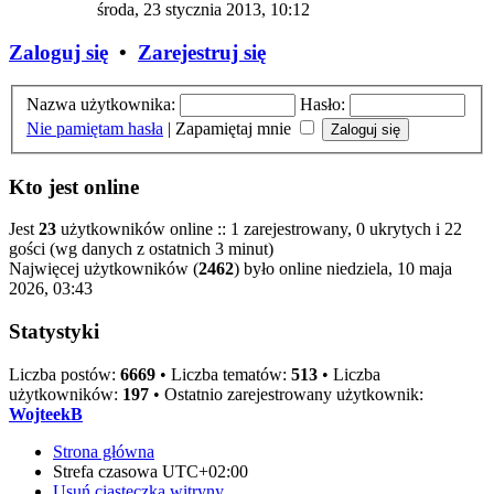
środa, 23 stycznia 2013, 10:12
Zaloguj się
•
Zarejestruj się
Nazwa użytkownika:
Hasło:
Nie pamiętam hasła
|
Zapamiętaj mnie
Kto jest online
Jest
23
użytkowników online :: 1 zarejestrowany, 0 ukrytych i 22
gości (wg danych z ostatnich 3 minut)
Najwięcej użytkowników (
2462
) było online niedziela, 10 maja
2026, 03:43
Statystyki
Liczba postów:
6669
• Liczba tematów:
513
• Liczba
użytkowników:
197
• Ostatnio zarejestrowany użytkownik:
WojteekB
Strona główna
Strefa czasowa
UTC+02:00
Usuń ciasteczka witryny