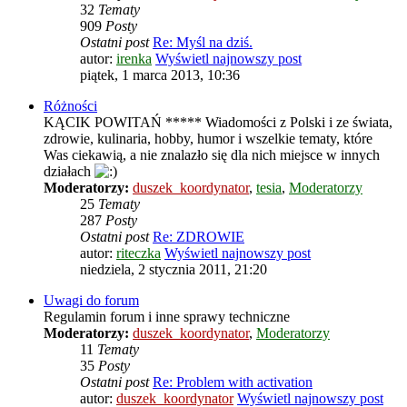
32
Tematy
909
Posty
Ostatni post
Re: Myśl na dziś.
autor:
irenka
Wyświetl najnowszy post
piątek, 1 marca 2013, 10:36
Różności
KĄCIK POWITAŃ ***** Wiadomości z Polski i ze świata,
zdrowie, kulinaria, hobby, humor i wszelkie tematy, które
Was ciekawią, a nie znalazło się dla nich miejsce w innych
działach
Moderatorzy:
duszek_koordynator
,
tesia
,
Moderatorzy
25
Tematy
287
Posty
Ostatni post
Re: ZDROWIE
autor:
riteczka
Wyświetl najnowszy post
niedziela, 2 stycznia 2011, 21:20
Uwagi do forum
Regulamin forum i inne sprawy techniczne
Moderatorzy:
duszek_koordynator
,
Moderatorzy
11
Tematy
35
Posty
Ostatni post
Re: Problem with activation
autor:
duszek_koordynator
Wyświetl najnowszy post