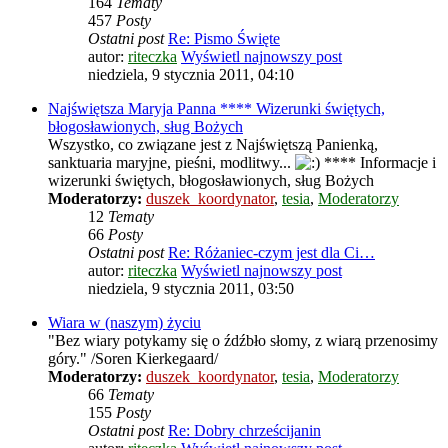
164
Tematy
457
Posty
Ostatni post
Re: Pismo Święte
autor:
riteczka
Wyświetl najnowszy post
niedziela, 9 stycznia 2011, 04:10
Najświętsza Maryja Panna **** Wizerunki świętych,
błogosławionych, sług Bożych
Wszystko, co związane jest z Najświętszą Panienką,
sanktuaria maryjne, pieśni, modlitwy...
**** Informacje i
wizerunki świętych, błogosławionych, sług Bożych
Moderatorzy:
duszek_koordynator
,
tesia
,
Moderatorzy
12
Tematy
66
Posty
Ostatni post
Re: Różaniec-czym jest dla Ci…
autor:
riteczka
Wyświetl najnowszy post
niedziela, 9 stycznia 2011, 03:50
Wiara w (naszym) życiu
"Bez wiary potykamy się o źdźbło słomy, z wiarą przenosimy
góry." /Soren Kierkegaard/
Moderatorzy:
duszek_koordynator
,
tesia
,
Moderatorzy
66
Tematy
155
Posty
Ostatni post
Re: Dobry chrześcijanin