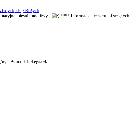
wionych, sług Bożych
 maryjne, pieśni, modlitwy...
**** Informacje i wizerunki świętyc
óry." /Soren Kierkegaard/