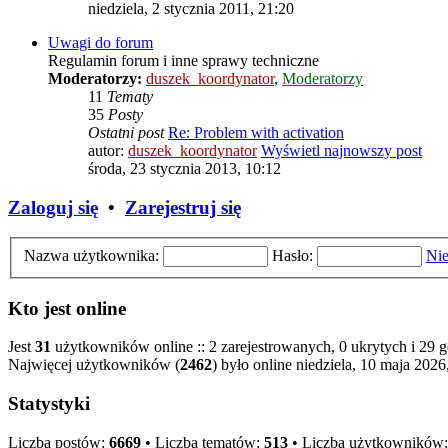
niedziela, 2 stycznia 2011, 21:20
Uwagi do forum
Regulamin forum i inne sprawy techniczne
Moderatorzy:
duszek_koordynator
,
Moderatorzy
11
Tematy
35
Posty
Ostatni post
Re: Problem with activation
autor:
duszek_koordynator
Wyświetl najnowszy post
środa, 23 stycznia 2013, 10:12
Zaloguj się
•
Zarejestruj się
Nazwa użytkownika:
Hasło:
Nie
Kto jest online
Jest
31
użytkowników online :: 2 zarejestrowanych, 0 ukrytych i 29 g
Najwięcej użytkowników (
2462
) było online niedziela, 10 maja 2026
Statystyki
Liczba postów:
6669
• Liczba tematów:
513
• Liczba użytkowników