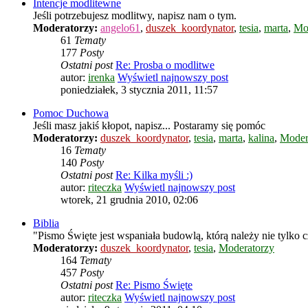
Intencje modlitewne
Jeśli potrzebujesz modlitwy, napisz nam o tym.
Moderatorzy:
angelo61
,
duszek_koordynator
,
tesia
,
marta
,
Mo
61
Tematy
177
Posty
Ostatni post
Re: Prosba o modlitwe
autor:
irenka
Wyświetl najnowszy post
poniedziałek, 3 stycznia 2011, 11:57
Pomoc Duchowa
Jeśli masz jakiś kłopot, napisz... Postaramy się pomóc
Moderatorzy:
duszek_koordynator
,
tesia
,
marta
,
kalina
,
Moder
16
Tematy
140
Posty
Ostatni post
Re: Kilka myśli :)
autor:
riteczka
Wyświetl najnowszy post
wtorek, 21 grudnia 2010, 02:06
Biblia
"Pismo Święte jest wspaniała budowlą, którą należy nie tylko cz
Moderatorzy:
duszek_koordynator
,
tesia
,
Moderatorzy
164
Tematy
457
Posty
Ostatni post
Re: Pismo Święte
autor:
riteczka
Wyświetl najnowszy post