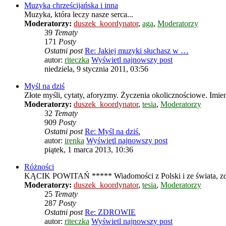
Muzyka chrześcijańska i inna
Muzyka, która leczy nasze serca...
Moderatorzy:
duszek_koordynator
,
aga
,
Moderatorzy
39
Tematy
171
Posty
Ostatni post
Re: Jakiej muzyki słuchasz w …
autor:
riteczka
Wyświetl najnowszy post
niedziela, 9 stycznia 2011, 03:56
Myśl na dziś
Złote myśli, cytaty, aforyzmy. Życzenia okolicznościowe. Imie
Moderatorzy:
duszek_koordynator
,
tesia
,
Moderatorzy
32
Tematy
909
Posty
Ostatni post
Re: Myśl na dziś.
autor:
irenka
Wyświetl najnowszy post
piątek, 1 marca 2013, 10:36
Różności
KĄCIK POWITAŃ ***** Wiadomości z Polski i ze świata, zdrowie
Moderatorzy:
duszek_koordynator
,
tesia
,
Moderatorzy
25
Tematy
287
Posty
Ostatni post
Re: ZDROWIE
autor:
riteczka
Wyświetl najnowszy post