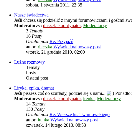
sobota, 1 stycznia 2011, 22:35
Nasze świadectwa
Jeśli chcesz się podzielić z innymi forumowiczami i gośćmi s
Moderatorzy:
duszek_koordynator
,
Moderatorzy
3
Tematy
16
Posty
Ostatni post
Re: Przyjaźń
autor:
riteczka
Wyświetl najnowszy post
wtorek, 21 grudnia 2010, 02:00
Luźne rozmowy
Tematy
Posty
Ostatni post
Liryka, epika, dramat
Jeśli piszesz coś do szuflady, podziel się z nami...
Ponadto: 
Moderatorzy:
duszek_koordynator
,
irenka
,
Moderatorzy
14
Tematy
130
Posty
Ostatni post
Re: Wiersze ks. Twardowskiego
autor:
irenka
Wyświetl najnowszy post
czwartek, 14 lutego 2013, 08:53