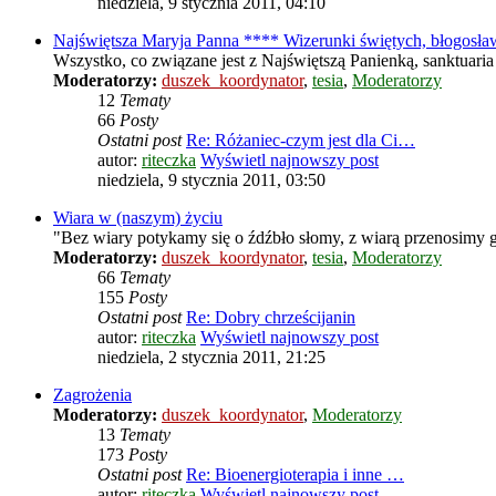
niedziela, 9 stycznia 2011, 04:10
Najświętsza Maryja Panna **** Wizerunki świętych, błogosła
Wszystko, co związane jest z Najświętszą Panienką, sanktuaria
Moderatorzy:
duszek_koordynator
,
tesia
,
Moderatorzy
12
Tematy
66
Posty
Ostatni post
Re: Różaniec-czym jest dla Ci…
autor:
riteczka
Wyświetl najnowszy post
niedziela, 9 stycznia 2011, 03:50
Wiara w (naszym) życiu
"Bez wiary potykamy się o źdźbło słomy, z wiarą przenosimy g
Moderatorzy:
duszek_koordynator
,
tesia
,
Moderatorzy
66
Tematy
155
Posty
Ostatni post
Re: Dobry chrześcijanin
autor:
riteczka
Wyświetl najnowszy post
niedziela, 2 stycznia 2011, 21:25
Zagrożenia
Moderatorzy:
duszek_koordynator
,
Moderatorzy
13
Tematy
173
Posty
Ostatni post
Re: Bioenergioterapia i inne …
autor:
riteczka
Wyświetl najnowszy post