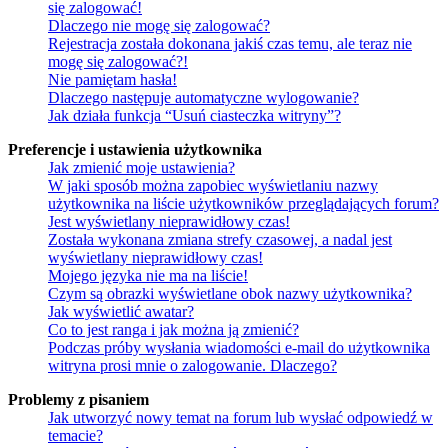
się zalogować!
Dlaczego nie mogę się zalogować?
Rejestracja została dokonana jakiś czas temu, ale teraz nie
mogę się zalogować?!
Nie pamiętam hasła!
Dlaczego następuje automatyczne wylogowanie?
Jak działa funkcja “Usuń ciasteczka witryny”?
Preferencje i ustawienia użytkownika
Jak zmienić moje ustawienia?
W jaki sposób można zapobiec wyświetlaniu nazwy
użytkownika na liście użytkowników przeglądających forum?
Jest wyświetlany nieprawidłowy czas!
Została wykonana zmiana strefy czasowej, a nadal jest
wyświetlany nieprawidłowy czas!
Mojego języka nie ma na liście!
Czym są obrazki wyświetlane obok nazwy użytkownika?
Jak wyświetlić awatar?
Co to jest ranga i jak można ją zmienić?
Podczas próby wysłania wiadomości e-mail do użytkownika
witryna prosi mnie o zalogowanie. Dlaczego?
Problemy z pisaniem
Jak utworzyć nowy temat na forum lub wysłać odpowiedź w
temacie?