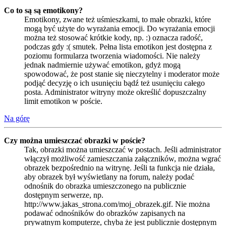
Co to są są emotikony?
Emotikony, zwane też uśmieszkami, to małe obrazki, które
mogą być użyte do wyrażania emocji. Do wyrażania emocji
można też stosować krótkie kody, np. :) oznacza radość,
podczas gdy :( smutek. Pełna lista emotikon jest dostępna z
poziomu formularza tworzenia wiadomości. Nie należy
jednak nadmiernie używać emotikon, gdyż mogą
spowodować, że post stanie się nieczytelny i moderator może
podjąć decyzję o ich usunięciu bądź też usunięciu całego
posta. Administrator witryny może określić dopuszczalny
limit emotikon w poście.
Na górę
Czy można umieszczać obrazki w poście?
Tak, obrazki można umieszczać w postach. Jeśli administrator
włączył możliwość zamieszczania załączników, można wgrać
obrazek bezpośrednio na witrynę. Jeśli ta funkcja nie działa,
aby obrazek był wyświetlany na forum, należy podać
odnośnik do obrazka umieszczonego na publicznie
dostępnym serwerze, np.
http://www.jakas_strona.com/moj_obrazek.gif. Nie można
podawać odnośników do obrazków zapisanych na
prywatnym komputerze, chyba że jest publicznie dostępnym