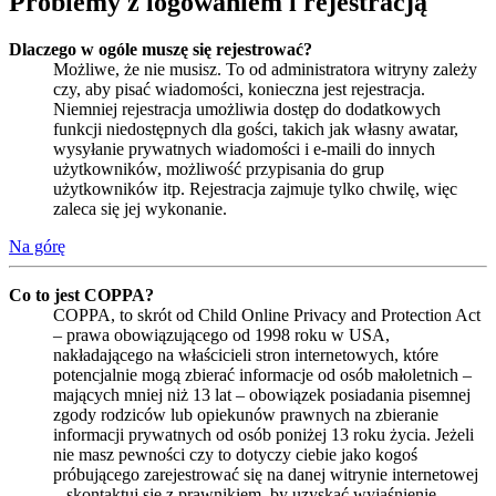
Problemy z logowaniem i rejestracją
Dlaczego w ogóle muszę się rejestrować?
Możliwe, że nie musisz. To od administratora witryny zależy
czy, aby pisać wiadomości, konieczna jest rejestracja.
Niemniej rejestracja umożliwia dostęp do dodatkowych
funkcji niedostępnych dla gości, takich jak własny awatar,
wysyłanie prywatnych wiadomości i e-maili do innych
użytkowników, możliwość przypisania do grup
użytkowników itp. Rejestracja zajmuje tylko chwilę, więc
zaleca się jej wykonanie.
Na górę
Co to jest COPPA?
COPPA, to skrót od Child Online Privacy and Protection Act
– prawa obowiązującego od 1998 roku w USA,
nakładającego na właścicieli stron internetowych, które
potencjalnie mogą zbierać informacje od osób małoletnich –
mających mniej niż 13 lat – obowiązek posiadania pisemnej
zgody rodziców lub opiekunów prawnych na zbieranie
informacji prywatnych od osób poniżej 13 roku życia. Jeżeli
nie masz pewności czy to dotyczy ciebie jako kogoś
próbującego zarejestrować się na danej witrynie internetowej
– skontaktuj się z prawnikiem, by uzyskać wyjaśnienie.