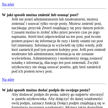
Na górę
W jaki sposób można zmienić lub usunąć post?
Jeśli nie jesteś administratorem lub moderatorem, możesz
zmieniać i usuwać tylko swoje posty. Możesz zmienić post,
naciskając przycisk
Zmień
znajdujący się przy danym poście.
Czasami można to zrobić tylko przez pewien czas po jego
napisaniu. Jeżeli ktoś odpowiedział na ten post, pod twoim
postem pojawi się informacja ile razy i kiedy ostatni raz post
był zmieniany. Informacja ta wyświetli się tylko wtedy, jeśli
ktoś zamieścił pod tym postem kolejny post. Jeśli post zmienił
moderator lub administrator, informacja ta nie zostanie
wyświetlona. Administratorzy i moderatorzy mogą zostawić
notatkę z informacją, dlaczego ten post zmieniali. Zwykli
użytkownicy nie mogą usuwać postów, gdy ktoś zamieścił
pod ich postem nowy post.
Na górę
W jaki sposób można dodać podpis do swojego posta?
Aby dodawać podpis do posta, należy go najpierw utworzyć
w panelu użytkownika. Aby dołączyć do danej wiadomości
swój podpis, zaznacz funkcję
Dołącz podpis
znajdującą się w
formularzu tworzenia wiadomości. Możesz także domyślnie