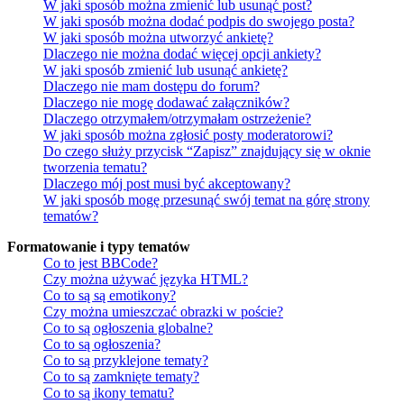
W jaki sposób można zmienić lub usunąć post?
W jaki sposób można dodać podpis do swojego posta?
W jaki sposób można utworzyć ankietę?
Dlaczego nie można dodać więcej opcji ankiety?
W jaki sposób zmienić lub usunąć ankietę?
Dlaczego nie mam dostępu do forum?
Dlaczego nie mogę dodawać załączników?
Dlaczego otrzymałem/otrzymałam ostrzeżenie?
W jaki sposób można zgłosić posty moderatorowi?
Do czego służy przycisk “Zapisz” znajdujący się w oknie
tworzenia tematu?
Dlaczego mój post musi być akceptowany?
W jaki sposób mogę przesunąć swój temat na górę strony
tematów?
Formatowanie i typy tematów
Co to jest BBCode?
Czy można używać języka HTML?
Co to są są emotikony?
Czy można umieszczać obrazki w poście?
Co to są ogłoszenia globalne?
Co to są ogłoszenia?
Co to są przyklejone tematy?
Co to są zamknięte tematy?
Co to są ikony tematu?