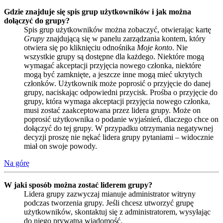
Gdzie znajduje się spis grup użytkowników i jak można
dołączyć do grupy?
Spis grup użytkowników można zobaczyć, otwierając kartę
Grupy
znajdującą się w panelu zarządzania kontem, który
otwiera się po kliknięciu odnośnika
Moje konto
. Nie
wszystkie grupy są dostępne dla każdego. Niektóre mogą
wymagać akceptacji przyjęcia nowego członka, niektóre
mogą być zamknięte, a jeszcze inne mogą mieć ukrytych
członków. Użytkownik może poprosić o przyjęcie do danej
grupy, naciskając odpowiedni przycisk. Prośba o przyjęcie do
grupy, która wymaga akceptacji przyjęcia nowego członka,
musi zostać zaakceptowana przez lidera grupy. Może on
poprosić użytkownika o podanie wyjaśnień, dlaczego chce on
dołączyć do tej grupy. W przypadku otrzymania negatywnej
decyzji proszę nie nękać lidera grupy pytaniami – widocznie
miał on swoje powody.
Na górę
W jaki sposób można zostać liderem grupy?
Lidera grupy zazwyczaj mianuje administrator witryny
podczas tworzenia grupy. Jeśli chcesz utworzyć grupę
użytkowników, skontaktuj się z administratorem, wysyłając
do niego prywatną wiadomość.