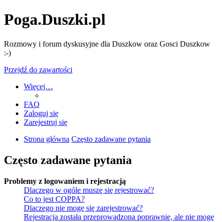
Poga.Duszki.pl
Rozmowy i forum dyskusyjne dla Duszkow oraz Gosci Duszkow
:-)
Przejdź do zawartości
Więcej…
FAQ
Zaloguj się
Zarejestruj się
Strona główna
Często zadawane pytania
Często zadawane pytania
Problemy z logowaniem i rejestracją
Dlaczego w ogóle muszę się rejestrować?
Co to jest COPPA?
Dlaczego nie mogę się zarejestrować?
Rejestracja została przeprowadzona poprawnie, ale nie mogę