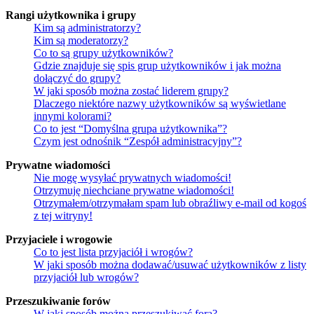
Rangi użytkownika i grupy
Kim są administratorzy?
Kim są moderatorzy?
Co to są grupy użytkowników?
Gdzie znajduje się spis grup użytkowników i jak można
dołączyć do grupy?
W jaki sposób można zostać liderem grupy?
Dlaczego niektóre nazwy użytkowników są wyświetlane
innymi kolorami?
Co to jest “Domyślna grupa użytkownika”?
Czym jest odnośnik “Zespół administracyjny”?
Prywatne wiadomości
Nie mogę wysyłać prywatnych wiadomości!
Otrzymuję niechciane prywatne wiadomości!
Otrzymałem/otrzymałam spam lub obraźliwy e-mail od kogoś
z tej witryny!
Przyjaciele i wrogowie
Co to jest lista przyjaciół i wrogów?
W jaki sposób można dodawać/usuwać użytkowników z listy
przyjaciół lub wrogów?
Przeszukiwanie forów
W jaki sposób można przeszukiwać fora?