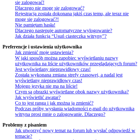
się zalogować!
Dlaczego nie mogę się zalogować?
Rejestracja została dokonana jakiś czas temu, ale teraz nie
mogę się zalogować?!
Nie pamiętam hasła!
Dlaczego następuje automatyczne wylogowanie?
Jak działa funkcja “Usuń ciasteczka witryny”?
Preferencje i ustawienia użytkownika
Jak zmienić moje ustawienia?
W jaki sposób można zapobiec wyświetlaniu nazwy
użytkownika na liście użytkowników przeglądających forum?
Jest wyświetlany nieprawidłowy czas!
Została wykonana zmiana strefy czasowej, a nadal jest
wyświetlany nieprawidłowy czas!
Mojego języka nie ma na liście!
Czym są obrazki wyświetlane obok nazwy użytkownika?
Jak wyświetlić awatar?
Co to jest ranga i jak można ją zmienić?
Podczas próby wysłania wiadomości e-mail do użytkownika
witryna prosi mnie o zalogowanie. Dlaczego?
Problemy z pisaniem
Jak utworzyć nowy temat na forum lub wysłać odpowiedź w
temacie?