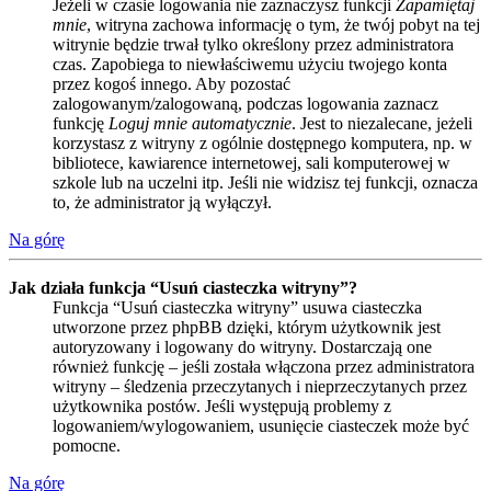
Jeżeli w czasie logowania nie zaznaczysz funkcji
Zapamiętaj
mnie
, witryna zachowa informację o tym, że twój pobyt na tej
witrynie będzie trwał tylko określony przez administratora
czas. Zapobiega to niewłaściwemu użyciu twojego konta
przez kogoś innego. Aby pozostać
zalogowanym/zalogowaną, podczas logowania zaznacz
funkcję
Loguj mnie automatycznie
. Jest to niezalecane, jeżeli
korzystasz z witryny z ogólnie dostępnego komputera, np. w
bibliotece, kawiarence internetowej, sali komputerowej w
szkole lub na uczelni itp. Jeśli nie widzisz tej funkcji, oznacza
to, że administrator ją wyłączył.
Na górę
Jak działa funkcja “Usuń ciasteczka witryny”?
Funkcja “Usuń ciasteczka witryny” usuwa ciasteczka
utworzone przez phpBB dzięki, którym użytkownik jest
autoryzowany i logowany do witryny. Dostarczają one
również funkcję – jeśli została włączona przez administratora
witryny – śledzenia przeczytanych i nieprzeczytanych przez
użytkownika postów. Jeśli występują problemy z
logowaniem/wylogowaniem, usunięcie ciasteczek może być
pomocne.
Na górę