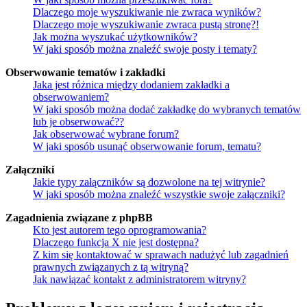
Dlaczego moje wyszukiwanie nie zwraca wyników?
Dlaczego moje wyszukiwanie zwraca pustą stronę?!
Jak można wyszukać użytkowników?
W jaki sposób można znaleźć swoje posty i tematy?
Obserwowanie tematów i zakładki
Jaka jest różnica między dodaniem zakładki a
obserwowaniem?
W jaki sposób można dodać zakładkę do wybranych tematów
lub je obserwować??
Jak obserwować wybrane forum?
W jaki sposób usunąć obserwowanie forum, tematu?
Załączniki
Jakie typy załączników są dozwolone na tej witrynie?
W jaki sposób można znaleźć wszystkie swoje załączniki?
Zagadnienia związane z phpBB
Kto jest autorem tego oprogramowania?
Dlaczego funkcja X nie jest dostępna?
Z kim się kontaktować w sprawach nadużyć lub zagadnień
prawnych związanych z tą witryną?
Jak nawiązać kontakt z administratorem witryny?