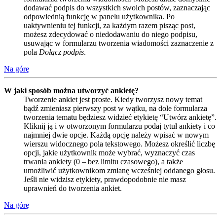
dodawać podpis do wszystkich swoich postów, zaznaczając
odpowiednią funkcję w panelu użytkownika. Po
uaktywnieniu tej funkcji, za każdym razem pisząc post,
możesz zdecydować o niedodawaniu do niego podpisu,
usuwając w formularzu tworzenia wiadomości zaznaczenie z
pola
Dołącz podpis
.
Na górę
W jaki sposób można utworzyć ankietę?
Tworzenie ankiet jest proste. Kiedy tworzysz nowy temat
bądź zmieniasz pierwszy post w wątku, na dole formularza
tworzenia tematu będziesz widzieć etykietę “Utwórz ankietę”.
Kliknij ją i w otworzonym formularzu podaj tytuł ankiety i co
najmniej dwie opcje. Każdą opcję należy wpisać w nowym
wierszu widocznego pola tekstowego. Możesz określić liczbę
opcji, jakie użytkownik może wybrać, wyznaczyć czas
trwania ankiety (0 – bez limitu czasowego), a także
umożliwić użytkownikom zmianę wcześniej oddanego głosu.
Jeśli nie widzisz etykiety, prawdopodobnie nie masz
uprawnień do tworzenia ankiet.
Na górę