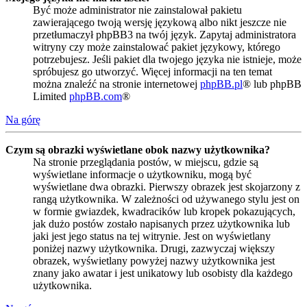
Być może administrator nie zainstalował pakietu
zawierającego twoją wersję językową albo nikt jeszcze nie
przetłumaczył phpBB3 na twój język. Zapytaj administratora
witryny czy może zainstalować pakiet językowy, którego
potrzebujesz. Jeśli pakiet dla twojego języka nie istnieje, może
spróbujesz go utworzyć. Więcej informacji na ten temat
można znaleźć na stronie internetowej
phpBB.pl
® lub phpBB
Limited
phpBB.com
®
Na górę
Czym są obrazki wyświetlane obok nazwy użytkownika?
Na stronie przeglądania postów, w miejscu, gdzie są
wyświetlane informacje o użytkowniku, mogą być
wyświetlane dwa obrazki. Pierwszy obrazek jest skojarzony z
rangą użytkownika. W zależności od używanego stylu jest on
w formie gwiazdek, kwadracików lub kropek pokazujących,
jak dużo postów zostało napisanych przez użytkownika lub
jaki jest jego status na tej witrynie. Jest on wyświetlany
poniżej nazwy użytkownika. Drugi, zazwyczaj większy
obrazek, wyświetlany powyżej nazwy użytkownika jest
znany jako awatar i jest unikatowy lub osobisty dla każdego
użytkownika.