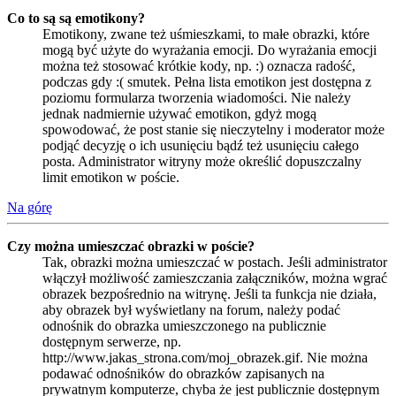
Co to są są emotikony?
Emotikony, zwane też uśmieszkami, to małe obrazki, które
mogą być użyte do wyrażania emocji. Do wyrażania emocji
można też stosować krótkie kody, np. :) oznacza radość,
podczas gdy :( smutek. Pełna lista emotikon jest dostępna z
poziomu formularza tworzenia wiadomości. Nie należy
jednak nadmiernie używać emotikon, gdyż mogą
spowodować, że post stanie się nieczytelny i moderator może
podjąć decyzję o ich usunięciu bądź też usunięciu całego
posta. Administrator witryny może określić dopuszczalny
limit emotikon w poście.
Na górę
Czy można umieszczać obrazki w poście?
Tak, obrazki można umieszczać w postach. Jeśli administrator
włączył możliwość zamieszczania załączników, można wgrać
obrazek bezpośrednio na witrynę. Jeśli ta funkcja nie działa,
aby obrazek był wyświetlany na forum, należy podać
odnośnik do obrazka umieszczonego na publicznie
dostępnym serwerze, np.
http://www.jakas_strona.com/moj_obrazek.gif. Nie można
podawać odnośników do obrazków zapisanych na
prywatnym komputerze, chyba że jest publicznie dostępnym