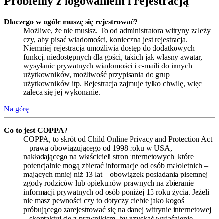
Problemy z logowaniem i rejestracją
Dlaczego w ogóle muszę się rejestrować?
Możliwe, że nie musisz. To od administratora witryny zależy
czy, aby pisać wiadomości, konieczna jest rejestracja.
Niemniej rejestracja umożliwia dostęp do dodatkowych
funkcji niedostępnych dla gości, takich jak własny awatar,
wysyłanie prywatnych wiadomości i e-maili do innych
użytkowników, możliwość przypisania do grup
użytkowników itp. Rejestracja zajmuje tylko chwilę, więc
zaleca się jej wykonanie.
Na górę
Co to jest COPPA?
COPPA, to skrót od Child Online Privacy and Protection Act
– prawa obowiązującego od 1998 roku w USA,
nakładającego na właścicieli stron internetowych, które
potencjalnie mogą zbierać informacje od osób małoletnich –
mających mniej niż 13 lat – obowiązek posiadania pisemnej
zgody rodziców lub opiekunów prawnych na zbieranie
informacji prywatnych od osób poniżej 13 roku życia. Jeżeli
nie masz pewności czy to dotyczy ciebie jako kogoś
próbującego zarejestrować się na danej witrynie internetowej
– skontaktuj się z prawnikiem, by uzyskać wyjaśnienie.