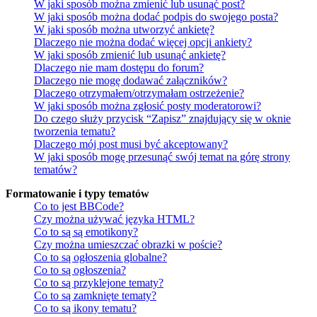
W jaki sposób można zmienić lub usunąć post?
W jaki sposób można dodać podpis do swojego posta?
W jaki sposób można utworzyć ankietę?
Dlaczego nie można dodać więcej opcji ankiety?
W jaki sposób zmienić lub usunąć ankietę?
Dlaczego nie mam dostępu do forum?
Dlaczego nie mogę dodawać załączników?
Dlaczego otrzymałem/otrzymałam ostrzeżenie?
W jaki sposób można zgłosić posty moderatorowi?
Do czego służy przycisk “Zapisz” znajdujący się w oknie
tworzenia tematu?
Dlaczego mój post musi być akceptowany?
W jaki sposób mogę przesunąć swój temat na górę strony
tematów?
Formatowanie i typy tematów
Co to jest BBCode?
Czy można używać języka HTML?
Co to są są emotikony?
Czy można umieszczać obrazki w poście?
Co to są ogłoszenia globalne?
Co to są ogłoszenia?
Co to są przyklejone tematy?
Co to są zamknięte tematy?
Co to są ikony tematu?