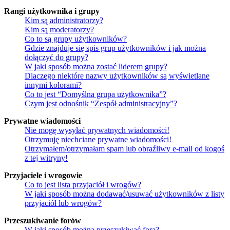
Rangi użytkownika i grupy
Kim są administratorzy?
Kim są moderatorzy?
Co to są grupy użytkowników?
Gdzie znajduje się spis grup użytkowników i jak można
dołączyć do grupy?
W jaki sposób można zostać liderem grupy?
Dlaczego niektóre nazwy użytkowników są wyświetlane
innymi kolorami?
Co to jest “Domyślna grupa użytkownika”?
Czym jest odnośnik “Zespół administracyjny”?
Prywatne wiadomości
Nie mogę wysyłać prywatnych wiadomości!
Otrzymuję niechciane prywatne wiadomości!
Otrzymałem/otrzymałam spam lub obraźliwy e-mail od kogoś
z tej witryny!
Przyjaciele i wrogowie
Co to jest lista przyjaciół i wrogów?
W jaki sposób można dodawać/usuwać użytkowników z listy
przyjaciół lub wrogów?
Przeszukiwanie forów
W jaki sposób można przeszukiwać fora?