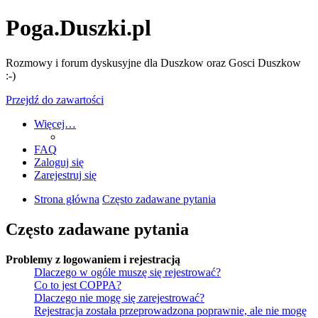
Poga.Duszki.pl
Rozmowy i forum dyskusyjne dla Duszkow oraz Gosci Duszkow
:-)
Przejdź do zawartości
Więcej…
FAQ
Zaloguj się
Zarejestruj się
Strona główna
Często zadawane pytania
Często zadawane pytania
Problemy z logowaniem i rejestracją
Dlaczego w ogóle muszę się rejestrować?
Co to jest COPPA?
Dlaczego nie mogę się zarejestrować?
Rejestracja została przeprowadzona poprawnie, ale nie mogę