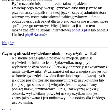
Być może administrator nie zainstalował pakietu
zawierającego twoją wersję językową albo nikt jeszcze nie
przetłumaczył phpBB3 na twój język. Zapytaj administratora
witryny czy może zainstalować pakiet językowy, którego
potrzebujesz. Jeśli pakiet dla twojego języka nie istnieje, może
spróbujesz go utworzyć. Więcej informacji na ten temat
można znaleźć na stronie internetowej
phpBB.pl
® lub phpBB
Limited
phpBB.com
®
Na górę
Czym są obrazki wyświetlane obok nazwy użytkownika?
Na stronie przeglądania postów, w miejscu, gdzie są
wyświetlane informacje o użytkowniku, mogą być
wyświetlane dwa obrazki. Pierwszy obrazek jest skojarzony z
rangą użytkownika. W zależności od używanego stylu jest on
w formie gwiazdek, kwadracików lub kropek pokazujących,
jak dużo postów zostało napisanych przez użytkownika lub
jaki jest jego status na tej witrynie. Jest on wyświetlany
poniżej nazwy użytkownika. Drugi, zazwyczaj większy
obrazek, wyświetlany powyżej nazwy użytkownika jest
znany jako awatar i jest unikatowy lub osobisty dla każdego
użytkownika.