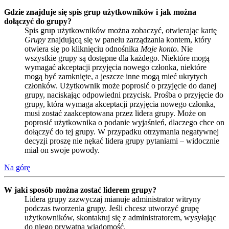
Gdzie znajduje się spis grup użytkowników i jak można
dołączyć do grupy?
Spis grup użytkowników można zobaczyć, otwierając kartę
Grupy
znajdującą się w panelu zarządzania kontem, który
otwiera się po kliknięciu odnośnika
Moje konto
. Nie
wszystkie grupy są dostępne dla każdego. Niektóre mogą
wymagać akceptacji przyjęcia nowego członka, niektóre
mogą być zamknięte, a jeszcze inne mogą mieć ukrytych
członków. Użytkownik może poprosić o przyjęcie do danej
grupy, naciskając odpowiedni przycisk. Prośba o przyjęcie do
grupy, która wymaga akceptacji przyjęcia nowego członka,
musi zostać zaakceptowana przez lidera grupy. Może on
poprosić użytkownika o podanie wyjaśnień, dlaczego chce on
dołączyć do tej grupy. W przypadku otrzymania negatywnej
decyzji proszę nie nękać lidera grupy pytaniami – widocznie
miał on swoje powody.
Na górę
W jaki sposób można zostać liderem grupy?
Lidera grupy zazwyczaj mianuje administrator witryny
podczas tworzenia grupy. Jeśli chcesz utworzyć grupę
użytkowników, skontaktuj się z administratorem, wysyłając
do niego prywatną wiadomość.