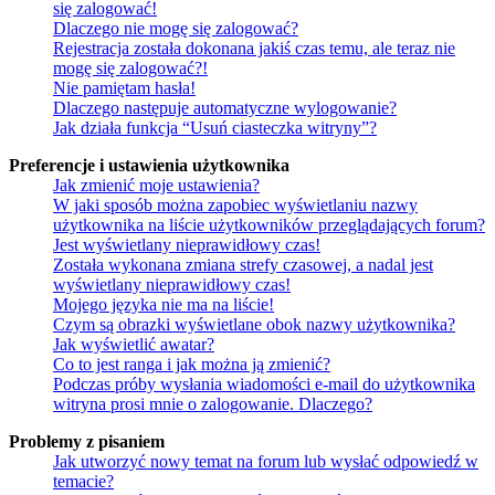
się zalogować!
Dlaczego nie mogę się zalogować?
Rejestracja została dokonana jakiś czas temu, ale teraz nie
mogę się zalogować?!
Nie pamiętam hasła!
Dlaczego następuje automatyczne wylogowanie?
Jak działa funkcja “Usuń ciasteczka witryny”?
Preferencje i ustawienia użytkownika
Jak zmienić moje ustawienia?
W jaki sposób można zapobiec wyświetlaniu nazwy
użytkownika na liście użytkowników przeglądających forum?
Jest wyświetlany nieprawidłowy czas!
Została wykonana zmiana strefy czasowej, a nadal jest
wyświetlany nieprawidłowy czas!
Mojego języka nie ma na liście!
Czym są obrazki wyświetlane obok nazwy użytkownika?
Jak wyświetlić awatar?
Co to jest ranga i jak można ją zmienić?
Podczas próby wysłania wiadomości e-mail do użytkownika
witryna prosi mnie o zalogowanie. Dlaczego?
Problemy z pisaniem
Jak utworzyć nowy temat na forum lub wysłać odpowiedź w
temacie?