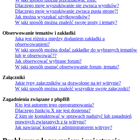
Dlaczego moje wyszukiwanie nie zwraca wyników?
Dlaczego moje wyszukiwanie zwraca pustą stronę?!
Jak można wyszukać użytkowników?
W jaki sposób można znaleźć swoje posty i tematy?
Obserwowanie tematów i zakładki
Jaka jest różnica między dodaniem zakładki a
obserwowaniem?
W jaki sposób można dodać zakładkę do wybranych tematów
lub je obserwować??
Jak obserwować wybrane forum?
W jaki sposób usunąć obserwowanie forum, tematu?
Załączniki
Jakie typy załączników są dozwolone na tej witrynie?
W jaki sposób można znaleźć wszystkie swoje załączniki?
Zagadnienia związane z phpBB
Kto jest autorem tego oprogramowania?
Dlaczego funkcja X nie jest dostępna?
Z kim się kontaktować w sprawach nadużyć lub zagadnień
prawnych związanych z tą witryną?
Jak nawiązać kontakt z administratorem witryny?