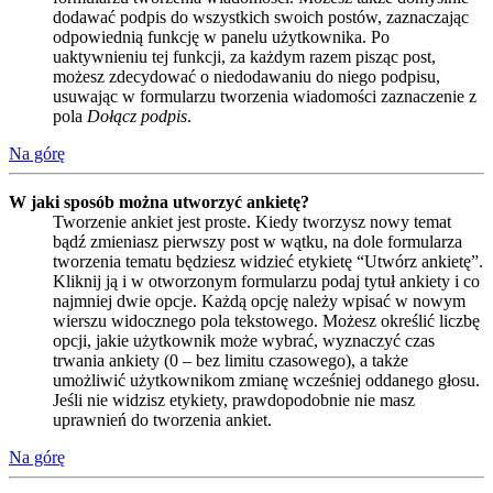
dodawać podpis do wszystkich swoich postów, zaznaczając
odpowiednią funkcję w panelu użytkownika. Po
uaktywnieniu tej funkcji, za każdym razem pisząc post,
możesz zdecydować o niedodawaniu do niego podpisu,
usuwając w formularzu tworzenia wiadomości zaznaczenie z
pola
Dołącz podpis
.
Na górę
W jaki sposób można utworzyć ankietę?
Tworzenie ankiet jest proste. Kiedy tworzysz nowy temat
bądź zmieniasz pierwszy post w wątku, na dole formularza
tworzenia tematu będziesz widzieć etykietę “Utwórz ankietę”.
Kliknij ją i w otworzonym formularzu podaj tytuł ankiety i co
najmniej dwie opcje. Każdą opcję należy wpisać w nowym
wierszu widocznego pola tekstowego. Możesz określić liczbę
opcji, jakie użytkownik może wybrać, wyznaczyć czas
trwania ankiety (0 – bez limitu czasowego), a także
umożliwić użytkownikom zmianę wcześniej oddanego głosu.
Jeśli nie widzisz etykiety, prawdopodobnie nie masz
uprawnień do tworzenia ankiet.
Na górę