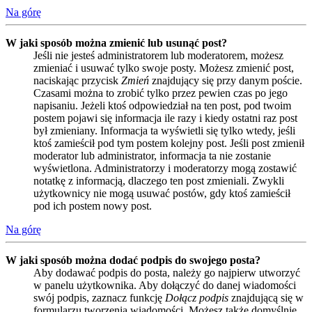
Na górę
W jaki sposób można zmienić lub usunąć post?
Jeśli nie jesteś administratorem lub moderatorem, możesz
zmieniać i usuwać tylko swoje posty. Możesz zmienić post,
naciskając przycisk
Zmień
znajdujący się przy danym poście.
Czasami można to zrobić tylko przez pewien czas po jego
napisaniu. Jeżeli ktoś odpowiedział na ten post, pod twoim
postem pojawi się informacja ile razy i kiedy ostatni raz post
był zmieniany. Informacja ta wyświetli się tylko wtedy, jeśli
ktoś zamieścił pod tym postem kolejny post. Jeśli post zmienił
moderator lub administrator, informacja ta nie zostanie
wyświetlona. Administratorzy i moderatorzy mogą zostawić
notatkę z informacją, dlaczego ten post zmieniali. Zwykli
użytkownicy nie mogą usuwać postów, gdy ktoś zamieścił
pod ich postem nowy post.
Na górę
W jaki sposób można dodać podpis do swojego posta?
Aby dodawać podpis do posta, należy go najpierw utworzyć
w panelu użytkownika. Aby dołączyć do danej wiadomości
swój podpis, zaznacz funkcję
Dołącz podpis
znajdującą się w
formularzu tworzenia wiadomości. Możesz także domyślnie