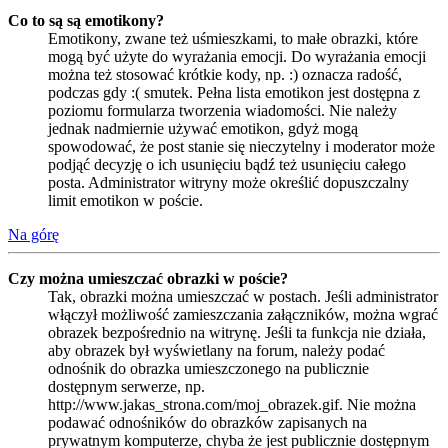
Co to są są emotikony?
Emotikony, zwane też uśmieszkami, to małe obrazki, które
mogą być użyte do wyrażania emocji. Do wyrażania emocji
można też stosować krótkie kody, np. :) oznacza radość,
podczas gdy :( smutek. Pełna lista emotikon jest dostępna z
poziomu formularza tworzenia wiadomości. Nie należy
jednak nadmiernie używać emotikon, gdyż mogą
spowodować, że post stanie się nieczytelny i moderator może
podjąć decyzję o ich usunięciu bądź też usunięciu całego
posta. Administrator witryny może określić dopuszczalny
limit emotikon w poście.
Na górę
Czy można umieszczać obrazki w poście?
Tak, obrazki można umieszczać w postach. Jeśli administrator
włączył możliwość zamieszczania załączników, można wgrać
obrazek bezpośrednio na witrynę. Jeśli ta funkcja nie działa,
aby obrazek był wyświetlany na forum, należy podać
odnośnik do obrazka umieszczonego na publicznie
dostępnym serwerze, np.
http://www.jakas_strona.com/moj_obrazek.gif. Nie można
podawać odnośników do obrazków zapisanych na
prywatnym komputerze, chyba że jest publicznie dostępnym