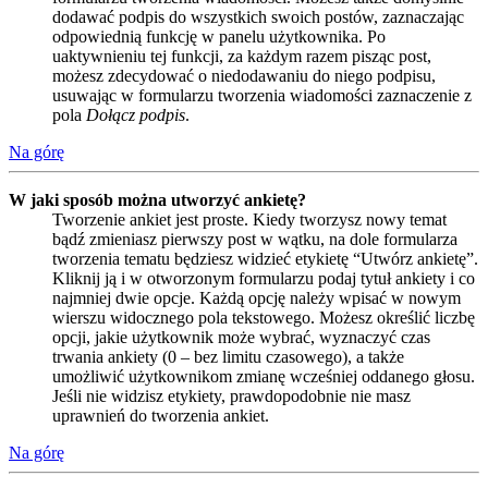
dodawać podpis do wszystkich swoich postów, zaznaczając
odpowiednią funkcję w panelu użytkownika. Po
uaktywnieniu tej funkcji, za każdym razem pisząc post,
możesz zdecydować o niedodawaniu do niego podpisu,
usuwając w formularzu tworzenia wiadomości zaznaczenie z
pola
Dołącz podpis
.
Na górę
W jaki sposób można utworzyć ankietę?
Tworzenie ankiet jest proste. Kiedy tworzysz nowy temat
bądź zmieniasz pierwszy post w wątku, na dole formularza
tworzenia tematu będziesz widzieć etykietę “Utwórz ankietę”.
Kliknij ją i w otworzonym formularzu podaj tytuł ankiety i co
najmniej dwie opcje. Każdą opcję należy wpisać w nowym
wierszu widocznego pola tekstowego. Możesz określić liczbę
opcji, jakie użytkownik może wybrać, wyznaczyć czas
trwania ankiety (0 – bez limitu czasowego), a także
umożliwić użytkownikom zmianę wcześniej oddanego głosu.
Jeśli nie widzisz etykiety, prawdopodobnie nie masz
uprawnień do tworzenia ankiet.
Na górę