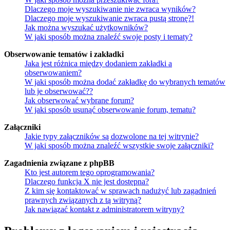
Dlaczego moje wyszukiwanie nie zwraca wyników?
Dlaczego moje wyszukiwanie zwraca pustą stronę?!
Jak można wyszukać użytkowników?
W jaki sposób można znaleźć swoje posty i tematy?
Obserwowanie tematów i zakładki
Jaka jest różnica między dodaniem zakładki a
obserwowaniem?
W jaki sposób można dodać zakładkę do wybranych tematów
lub je obserwować??
Jak obserwować wybrane forum?
W jaki sposób usunąć obserwowanie forum, tematu?
Załączniki
Jakie typy załączników są dozwolone na tej witrynie?
W jaki sposób można znaleźć wszystkie swoje załączniki?
Zagadnienia związane z phpBB
Kto jest autorem tego oprogramowania?
Dlaczego funkcja X nie jest dostępna?
Z kim się kontaktować w sprawach nadużyć lub zagadnień
prawnych związanych z tą witryną?
Jak nawiązać kontakt z administratorem witryny?