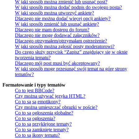
W jaki sposób można zmienić lub usunąć post?
W jaki sposób można dodać podpis do swojego posta?
W jaki sposób można utworzyć ankietę?
Dlaczego nie można dodać więcej opcji ankiety?
W jaki sposób zmienić lub usunąć ankietę?
Dlaczego nie mam dostępu do forum?
Dlaczego nie mogę dodawać załączników?
Dlaczego otrzymałem/otrzymałam ostrzeżenie?
W jaki sposób można zgłosić posty moderatorowi?
Do czego służy przycisk “Zapisz” znajdujący się w oknie
tworzenia tematu?
Dlaczego mój post musi być akceptowany?
W jaki sposób mogę przesunąć swój temat na górę strony
tematów?
Formatowanie i typy tematów
Co to jest BBCode?
Czy można używać języka HTML?
Co to są są emotikony?
Czy można umieszczać obrazki w poście?
Co to są ogłoszenia globalne?
Co to są ogłoszenia?
Co to są przyklejone tematy?
Co to są zamknięte tematy?
Co to są ikony tematu?