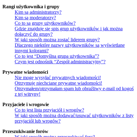
Rangi użytkownika i grupy
Kim są administratorzy?
Kim są moderatorzy?
Co to są grupy użytkowników?
Gdzie znajduje się spis grup użytkowników i jak można
dołączyć do grupy?
W jaki sposób można zostać liderem grupy?
Dlaczego niektóre nazwy użytkowników są wyświetlane
innymi kolorami?
Co to jest “Domyślna grupa użytkownika”?
Czym jest odnośnik “Zespół administracyjny”?
Prywatne wiadomości
Nie mogę wysyłać prywatnych wiadomości!
Otrzymuję niechciane prywatne wiadomości!
Otrzymałem/otrzymałam spam lub obraźliwy e-mail od kogoś
z tej witryny!
Przyjaciele i wrogowie
Co to jest lista przyjaciół i wrogów?
W jaki sposób można dodawać/usuwać użytkowników z listy
przyjaciół lub wrogów?
Przeszukiwanie forów
W jaki sposób można przeszukiwać fora?