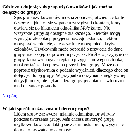
Gdzie znajduje się spis grup użytkowników i jak można
dołączyć do grupy?
Spis grup użytkowników można zobaczyć, otwierając kartę
Grupy
znajdującą się w panelu zarządzania kontem, który
otwiera się po kliknięciu odnośnika
Moje konto
. Nie
wszystkie grupy są dostępne dla każdego. Niektóre mogą
wymagać akceptacji przyjęcia nowego członka, niektóre
mogą być zamknięte, a jeszcze inne mogą mieć ukrytych
członków. Użytkownik może poprosić o przyjęcie do danej
grupy, naciskając odpowiedni przycisk. Prośba o przyjęcie do
grupy, która wymaga akceptacji przyjęcia nowego członka,
musi zostać zaakceptowana przez lidera grupy. Może on
poprosić użytkownika o podanie wyjaśnień, dlaczego chce on
dołączyć do tej grupy. W przypadku otrzymania negatywnej
decyzji proszę nie nękać lidera grupy pytaniami – widocznie
miał on swoje powody.
Na górę
W jaki sposób można zostać liderem grupy?
Lidera grupy zazwyczaj mianuje administrator witryny
podczas tworzenia grupy. Jeśli chcesz utworzyć grupę
użytkowników, skontaktuj się z administratorem, wysyłając
do niego prywatną wiadomość.