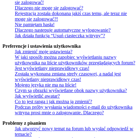
się zalogować!
Dlaczego nie mogę się zalogować?
Rejestracja została dokonana jakiś czas temu, ale teraz nie
mogę się zalogować?!
Nie pamiętam hasła!
Dlaczego następuje automatyczne wylogowanie?
Jak działa funkcja “Usuń ciasteczka witryny”?
Preferencje i ustawienia użytkownika
Jak zmienić moje ustawienia?
W jaki sposób można zapobiec wyświetlaniu nazwy
użytkownika na liście użytkowników przeglądających forum?
Jest wyświetlany nieprawidłowy czas!
Została wykonana zmiana strefy czasowej, a nadal jest
wyświetlany nieprawidłowy czas!
Mojego języka nie ma na liście!
Czym są obrazki wyświetlane obok nazwy użytkownika?
Jak wyświetlić awatar?
Co to jest ranga i jak można ją zmienić?
Podczas próby wysłania wiadomości e-mail do użytkownika
witryna prosi mnie o zalogowanie. Dlaczego?
Problemy z pisaniem
Jak utworzyć nowy temat na forum lub wysłać odpowiedź w
temacie?