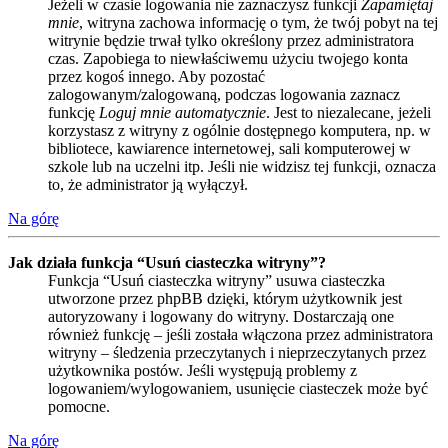
Jeżeli w czasie logowania nie zaznaczysz funkcji
Zapamiętaj
mnie
, witryna zachowa informację o tym, że twój pobyt na tej
witrynie będzie trwał tylko określony przez administratora
czas. Zapobiega to niewłaściwemu użyciu twojego konta
przez kogoś innego. Aby pozostać
zalogowanym/zalogowaną, podczas logowania zaznacz
funkcję
Loguj mnie automatycznie
. Jest to niezalecane, jeżeli
korzystasz z witryny z ogólnie dostępnego komputera, np. w
bibliotece, kawiarence internetowej, sali komputerowej w
szkole lub na uczelni itp. Jeśli nie widzisz tej funkcji, oznacza
to, że administrator ją wyłączył.
Na górę
Jak działa funkcja “Usuń ciasteczka witryny”?
Funkcja “Usuń ciasteczka witryny” usuwa ciasteczka
utworzone przez phpBB dzięki, którym użytkownik jest
autoryzowany i logowany do witryny. Dostarczają one
również funkcję – jeśli została włączona przez administratora
witryny – śledzenia przeczytanych i nieprzeczytanych przez
użytkownika postów. Jeśli występują problemy z
logowaniem/wylogowaniem, usunięcie ciasteczek może być
pomocne.
Na górę