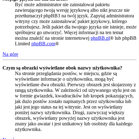
Być może administrator nie zainstalował pakietu
zawierającego twoją wersję językową albo nikt jeszcze nie
przetłumaczył phpBB3 na twój język. Zapytaj administratora
witryny czy może zainstalować pakiet językowy, którego
potrzebujesz. Jeśli pakiet dla twojego języka nie istnieje, może
spróbujesz go utworzyć. Więcej informacji na ten temat
można znaleźć na stronie internetowej
phpBB.pl
® lub phpBB
Limited
phpBB.com
®
Na górę
Czym są obrazki wyświetlane obok nazwy użytkownika?
Na stronie przeglądania postów, w miejscu, gdzie są
wyświetlane informacje o użytkowniku, mogą być
wyświetlane dwa obrazki. Pierwszy obrazek jest skojarzony z
rangą użytkownika. W zależności od używanego stylu jest on
w formie gwiazdek, kwadracików lub kropek pokazujących,
jak dużo postów zostało napisanych przez użytkownika lub
jaki jest jego status na tej witrynie. Jest on wyświetlany
poniżej nazwy użytkownika. Drugi, zazwyczaj większy
obrazek, wyświetlany powyżej nazwy użytkownika jest
znany jako awatar i jest unikatowy lub osobisty dla każdego
użytkownika.