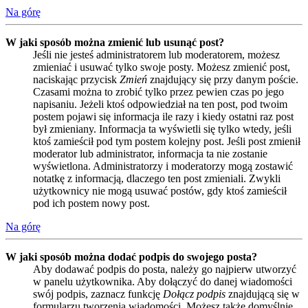
Na górę
W jaki sposób można zmienić lub usunąć post?
Jeśli nie jesteś administratorem lub moderatorem, możesz
zmieniać i usuwać tylko swoje posty. Możesz zmienić post,
naciskając przycisk
Zmień
znajdujący się przy danym poście.
Czasami można to zrobić tylko przez pewien czas po jego
napisaniu. Jeżeli ktoś odpowiedział na ten post, pod twoim
postem pojawi się informacja ile razy i kiedy ostatni raz post
był zmieniany. Informacja ta wyświetli się tylko wtedy, jeśli
ktoś zamieścił pod tym postem kolejny post. Jeśli post zmienił
moderator lub administrator, informacja ta nie zostanie
wyświetlona. Administratorzy i moderatorzy mogą zostawić
notatkę z informacją, dlaczego ten post zmieniali. Zwykli
użytkownicy nie mogą usuwać postów, gdy ktoś zamieścił
pod ich postem nowy post.
Na górę
W jaki sposób można dodać podpis do swojego posta?
Aby dodawać podpis do posta, należy go najpierw utworzyć
w panelu użytkownika. Aby dołączyć do danej wiadomości
swój podpis, zaznacz funkcję
Dołącz podpis
znajdującą się w
formularzu tworzenia wiadomości. Możesz także domyślnie