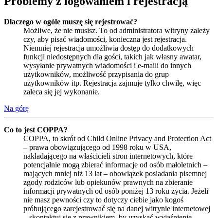
Problemy z logowaniem i rejestracją
Dlaczego w ogóle muszę się rejestrować?
Możliwe, że nie musisz. To od administratora witryny zależy
czy, aby pisać wiadomości, konieczna jest rejestracja.
Niemniej rejestracja umożliwia dostęp do dodatkowych
funkcji niedostępnych dla gości, takich jak własny awatar,
wysyłanie prywatnych wiadomości i e-maili do innych
użytkowników, możliwość przypisania do grup
użytkowników itp. Rejestracja zajmuje tylko chwilę, więc
zaleca się jej wykonanie.
Na górę
Co to jest COPPA?
COPPA, to skrót od Child Online Privacy and Protection Act
– prawa obowiązującego od 1998 roku w USA,
nakładającego na właścicieli stron internetowych, które
potencjalnie mogą zbierać informacje od osób małoletnich –
mających mniej niż 13 lat – obowiązek posiadania pisemnej
zgody rodziców lub opiekunów prawnych na zbieranie
informacji prywatnych od osób poniżej 13 roku życia. Jeżeli
nie masz pewności czy to dotyczy ciebie jako kogoś
próbującego zarejestrować się na danej witrynie internetowej
– skontaktuj się z prawnikiem, by uzyskać wyjaśnienie.