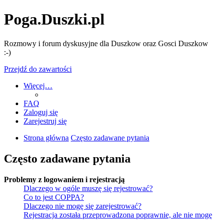
Poga.Duszki.pl
Rozmowy i forum dyskusyjne dla Duszkow oraz Gosci Duszkow
:-)
Przejdź do zawartości
Więcej…
FAQ
Zaloguj się
Zarejestruj się
Strona główna
Często zadawane pytania
Często zadawane pytania
Problemy z logowaniem i rejestracją
Dlaczego w ogóle muszę się rejestrować?
Co to jest COPPA?
Dlaczego nie mogę się zarejestrować?
Rejestracja została przeprowadzona poprawnie, ale nie mogę